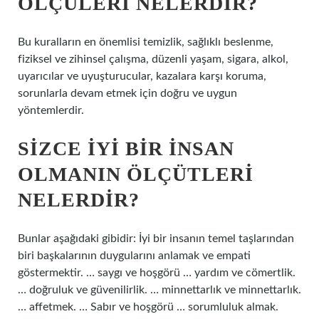
ÖLÇÜLERI NELERDIR?
Bu kuralların en önemlisi temizlik, sağlıklı beslenme,
fiziksel ve zihinsel çalışma, düzenli yaşam, sigara, alkol,
uyarıcılar ve uyuşturucular, kazalara karşı koruma,
sorunlarla devam etmek için doğru ve uygun
yöntemlerdir.
SIZCE IYI BIR INSAN
OLMANIN ÖLÇÜTLERI
NELERDIR?
Bunlar aşağıdaki gibidir: İyi bir insanın temel taşlarından
biri başkalarının duygularını anlamak ve empati
göstermektir. … saygı ve hoşgörü … yardım ve cömertlik.
… doğruluk ve güvenilirlik. … minnettarlık ve minnettarlık.
… affetmek. … Sabır ve hoşgörü … sorumluluk almak.