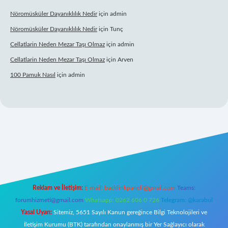
Nöromüsküler Dayanıklılık Nedir
için
admin
Nöromüsküler Dayanıklılık Nedir
için
Tunç
Cellatlarin Neden Mezar Taşı Olmaz
için
admin
Cellatlarin Neden Mezar Taşı Olmaz
için
Arven
100 Pamuk Nasıl
için
admin
.org/
elexbett.net
Reklam ve İletişim:
E-mail:
backlinkpaneli@gmail.com
Teams:
forumhizmeti@gmail.com
Whatsapp: 0262 606 0 726
Telegram: @karabul
Yasal Uyarı:
Sitemiz, 5651 Sayılı Kanun gereğince Bilgi Teknolojileri ve
İletişim Kurumu (BTK) tarafından onaylanmış bir Yer Sağlayıcı olarak