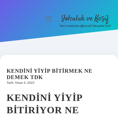
Yolculuk ve Keşif
menüyü
aç
Yeni rotalarda eğlenceli hikayeler bul!
Anasayfa
Gizlilik Politikası
Yasal Uyarı
KENDINI YIYIP BITIRMEK NE
Hakkımızda
DEMEK TDK
Tarih: Nisan 4, 2025
KENDINI YIYIP
BITIRIYOR NE