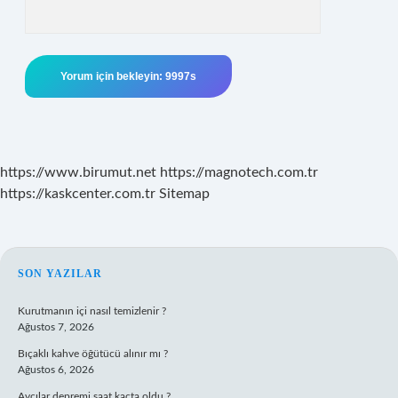
https://www.birumut.net
https://magnotech.com.tr
https://kaskcenter.com.tr
Sitemap
SIDEBAR
SON YAZILAR
Kurutmanın içi nasıl temizlenir ?
Ağustos 7, 2026
Bıçaklı kahve öğütücü alınır mı ?
Ağustos 6, 2026
Avcılar depremi saat kaçta oldu ?