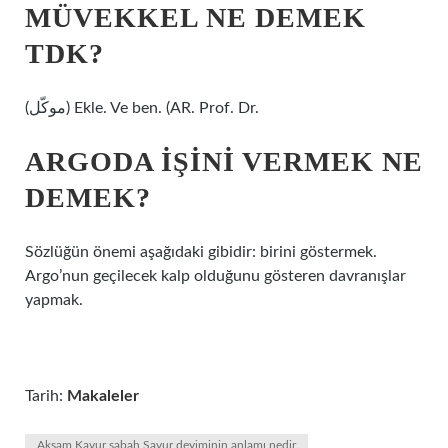
MÜVEKKEL NE DEMEK
TDK?
(ﻣﻮﻛّﻞ) Ekle. Ve ben. (AR. Prof. Dr.
ARGODA IŞINI VERMEK NE
DEMEK?
Sözlüğün önemi aşağıdaki gibidir: birini göstermek.
Argo’nun geçilecek kalp olduğunu gösteren davranışlar
yapmak.
Tarih:
Makaleler
Akşam Kavur sabah Savur deyiminin anlamı nedir