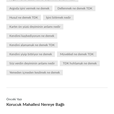
Argoda işini vermek ne demek
Dellenmek ne demek TDK
Husul ne demek TDK
İşini bitirmek nedir
Kartın ön yüzü deyiminin anlamı nedir
Kendimi kaybediyorum ne demek
Kendini alamamak ne demek TDK
Kendini yiyip bitiriyor ne demek
Müvekkel ne demek TDK
Söz verdin deyiminin anlamı nedir
TDK hohlamak ne demek
Yemeden içmeden kesilmek ne demek
Önceki Yazı
Korucuk Mahallesi Nereye Bağlı