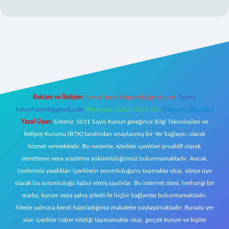
elexbett.net
Reklam ve İletişim:
E-mail:
backlinkpaneli@gmail.com
Teams:
forumhizmeti@gmail.com
Whatsapp: 0262 606 0 726
Telegram: @karabul
Yasal Uyarı:
Sitemiz, 5651 Sayılı Kanun gereğince Bilgi Teknolojileri ve
İletişim Kurumu (BTK) tarafından onaylanmış bir Yer Sağlayıcı olarak
hizmet vermektedir. Bu nedenle, sitedeki içerikleri proaktif olarak
denetleme veya araştırma yükümlülüğümüz bulunmamaktadır. Ancak,
üyelerimiz yazdıkları içeriklerin sorumluluğunu taşımakta olup, siteye üye
olarak bu sorumluluğu kabul etmiş sayılırlar. Bu internet sitesi, herhangi bir
marka, kurum veya şahıs şirketi ile hiçbir bağlantısı bulunmamaktadır.
Sitede yalnızca kendi hazırladığımız makaleler paylaşılmaktadır. Burada yer
alan içerikler haber niteliği taşımamakta olup, gerçek kurum ve kişiler