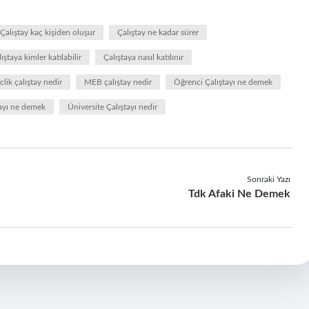
Çalıştay kaç kişiden oluşur
Çalıştay ne kadar sürer
ıştaya kimler katılabilir
Çalıştaya nasıl katılınır
lik çalıştay nedir
MEB çalıştay nedir
Öğrenci Çalıştayı ne demek
tayı ne demek
Üniversite Çalıştayı nedir
Sonraki Yazı
Tdk Afaki Ne Demek