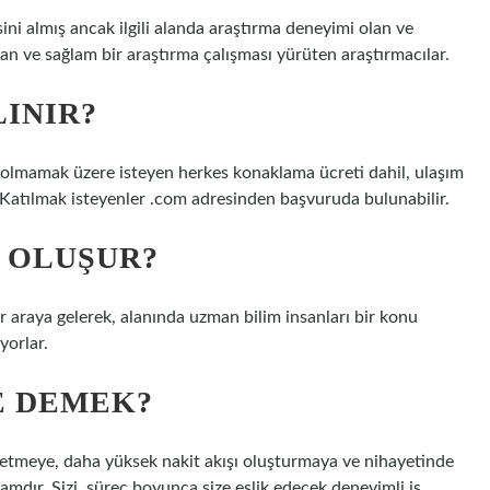
sini almış ancak ilgili alanda araştırma deneyimi olan ve
şan ve sağlam bir araştırma çalışması yürüten araştırmacılar.
LINIR?
lı olmamak üzere isteyen herkes konaklama ücreti dahil, ulaşım
 Katılmak isteyenler .com adresinden başvuruda bulunabilir.
N OLUŞUR?
bir araya gelerek, alanında uzman bilim insanları bir konu
yorlar.
E DEMEK?
 etmeye, daha yüksek nakit akışı oluşturmaya ve nihayetinde
amdır. Sizi, süreç boyunca size eşlik edecek deneyimli iş