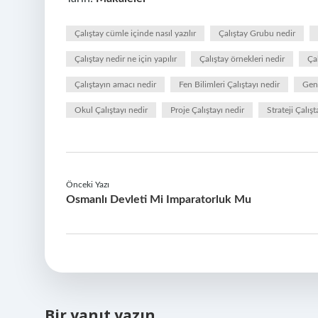
Çalıştay cümle içinde nasıl yazılır
Çalıştay Grubu nedir
Çalıştay nedir ne için yapılır
Çalıştay örnekleri nedir
Çal
Çalıştayın amacı nedir
Fen Bilimleri Çalıştayı nedir
Genc
Okul Çalıştayı nedir
Proje Çalıştayı nedir
Strateji Çalış
Önceki Yazı
Osmanlı Devleti Mi Imparatorluk Mu
Bir yanıt yazın