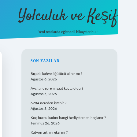
Yolculuk ve Keşif
Yeni rotalarda eğlenceli hikayeler bul!
https://tulipbetgiris.org/
el
SIDEBAR
SON YAZILAR
Bıçaklı kahve öğütücü alınır mı ?
Ağustos 6, 2026
Avcılar depremi saat kaçta oldu ?
Ağustos 5, 2026
6284 nereden istenir ?
Ağustos 3, 2026
Koç burcu kadını hangi hediyelerden hoşlanır ?
Temmuz 26, 2026
Katyon artı mı eksi mi ?