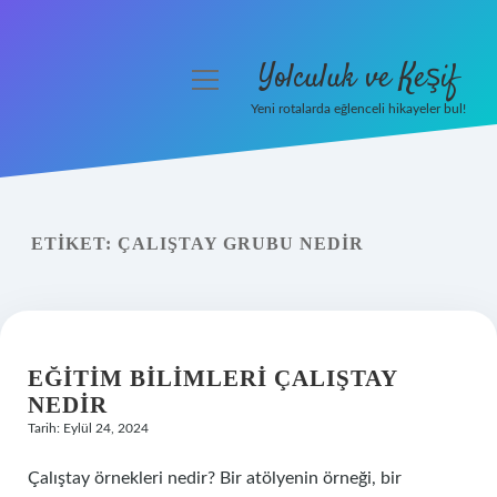
Yolculuk ve Keşif
menüyü
aç
Yeni rotalarda eğlenceli hikayeler bul!
Anasayfa
Gizlilik Politikası
ETIKET:
ÇALIŞTAY GRUBU NEDIR
Yasal Uyarı
Hakkımızda
EĞITIM BILIMLERI ÇALIŞTAY
NEDIR
Tarih: Eylül 24, 2024
Çalıştay örnekleri nedir? Bir atölyenin örneği, bir