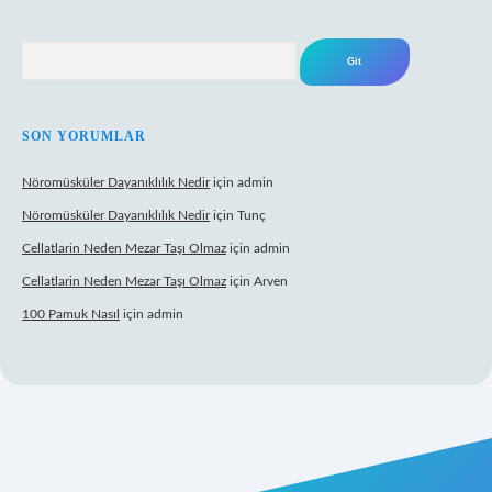
Arama
SON YORUMLAR
Nöromüsküler Dayanıklılık Nedir
için
admin
Nöromüsküler Dayanıklılık Nedir
için
Tunç
Cellatlarin Neden Mezar Taşı Olmaz
için
admin
Cellatlarin Neden Mezar Taşı Olmaz
için
Arven
100 Pamuk Nasıl
için
admin
://tulipbetgiris.org/
elexbett.net