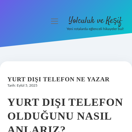
Yolculuk ve Keşif
menüyü
aç
Yeni rotalarda eğlenceli hikayeler bul!
Anasayfa
Gizlilik Politikası
Yasal Uyarı
YURT DIŞI TELEFON NE YAZAR
Hakkımızda
Tarih: Eylül 5, 2025
YURT DIŞI TELEFON
OLDUĞUNU NASIL
ANLARIZ?