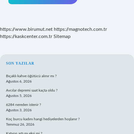
https://www.birumut.net
https://magnotech.com.tr
https://kaskcenter.com.tr
Sitemap
SIDEBAR
SON YAZILAR
Bıçaklı kahve öğütücü alınır mı ?
Ağustos 6, 2026
Avcılar depremi saat kaçta oldu ?
Ağustos 5, 2026
6284 nereden istenir ?
Ağustos 3, 2026
Koç burcu kadını hangi hediyelerden hoşlanır ?
Temmuz 26, 2026
Katyon artı mı eksi mi ?