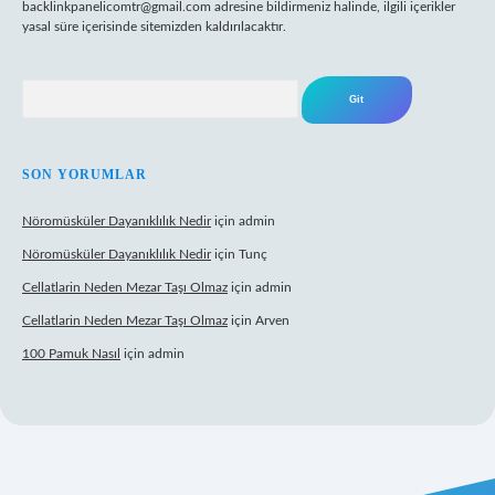
backlinkpanelicomtr@gmail.com
adresine bildirmeniz halinde, ilgili içerikler
yasal süre içerisinde sitemizden kaldırılacaktır.
Arama
SON YORUMLAR
Nöromüsküler Dayanıklılık Nedir
için
admin
Nöromüsküler Dayanıklılık Nedir
için
Tunç
Cellatlarin Neden Mezar Taşı Olmaz
için
admin
Cellatlarin Neden Mezar Taşı Olmaz
için
Arven
100 Pamuk Nasıl
için
admin
.org/
elexbett.net