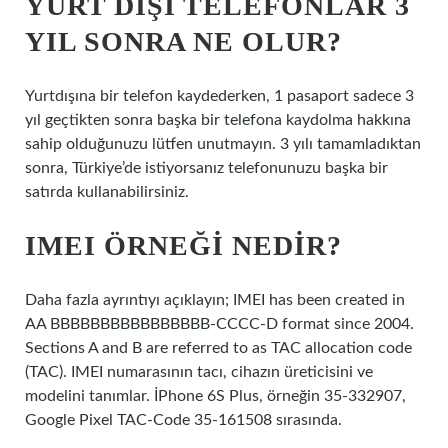
YURT DIŞI TELEFONLAR 3
YIL SONRA NE OLUR?
Yurtdışına bir telefon kaydederken, 1 pasaport sadece 3
yıl geçtikten sonra başka bir telefona kaydolma hakkına
sahip olduğunuzu lütfen unutmayın. 3 yılı tamamladıktan
sonra, Türkiye’de istiyorsanız telefonunuzu başka bir
satırda kullanabilirsiniz.
IMEI ÖRNEĞI NEDIR?
Daha fazla ayrıntıyı açıklayın; IMEI has been created in
AA BBBBBBBBBBBBBBBB-CCCC-D format since 2004.
Sections A and B are referred to as TAC allocation code
(TAC). IMEI numarasının tacı, cihazın üreticisini ve
modelini tanımlar. İPhone 6S Plus, örneğin 35-332907,
Google Pixel TAC-Code 35-161508 sırasında.