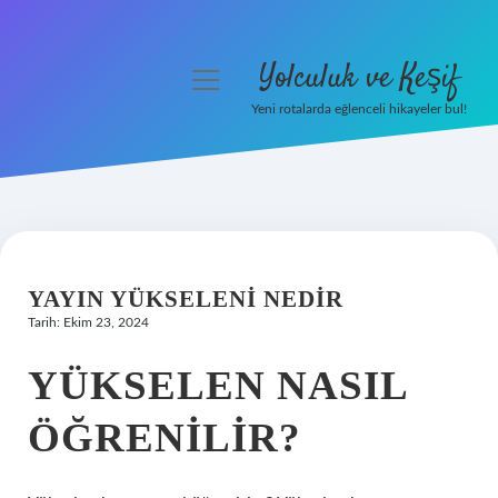
Yolculuk ve Keşif
menüyü
aç
Yeni rotalarda eğlenceli hikayeler bul!
Anasayfa
Gizlilik Politikası
Yasal Uyarı
YAYIN YÜKSELENI NEDIR
Hakkımızda
Tarih: Ekim 23, 2024
YÜKSELEN NASIL
ÖĞRENILIR?