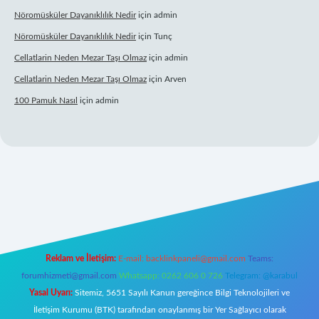
Nöromüsküler Dayanıklılık Nedir
için
admin
Nöromüsküler Dayanıklılık Nedir
için
Tunç
Cellatlarin Neden Mezar Taşı Olmaz
için
admin
Cellatlarin Neden Mezar Taşı Olmaz
için
Arven
100 Pamuk Nasıl
için
admin
lexbett.net
Reklam ve İletişim:
E-mail:
backlinkpaneli@gmail.com
Teams:
forumhizmeti@gmail.com
Whatsapp: 0262 606 0 726
Telegram: @karabul
Yasal Uyarı:
Sitemiz, 5651 Sayılı Kanun gereğince Bilgi Teknolojileri ve
İletişim Kurumu (BTK) tarafından onaylanmış bir Yer Sağlayıcı olarak