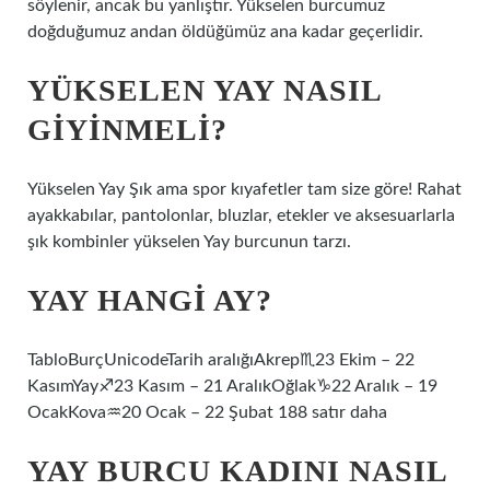
söylenir, ancak bu yanlıştır. Yükselen burcumuz
doğduğumuz andan öldüğümüz ana kadar geçerlidir.
YÜKSELEN YAY NASIL
GIYINMELI?
Yükselen Yay Şık ama spor kıyafetler tam size göre! Rahat
ayakkabılar, pantolonlar, bluzlar, etekler ve aksesuarlarla
şık kombinler yükselen Yay burcunun tarzı.
YAY HANGI AY?
TabloBurçUnicodeTarih aralığıAkrep♏︎23 Ekim – 22
KasımYay♐︎23 Kasım – 21 AralıkOğlak♑︎22 Aralık – 19
OcakKova♒︎20 Ocak – 22 Şubat 188 satır daha
YAY BURCU KADINI NASIL