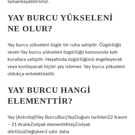
tamamlayabilirsiniz.
YAY BURCU YÜKSELENI
NE OLUR?
Yay burcu yükseleni özgür bir ruha sahiptir. Özgürlüğü
seven Yay burcu yükseleni özgürlüğü konusunda katı
kurallara sahiptir. Hayatında özgürlüğünü engelleyecek
veya kısıtlayacak hiçbir şey istemez. Yay burcu yükseleni
oldukça entelektüeldir.
YAY BURCU HANGI
ELEMENTTIR?
Yay (Astroloji)Yay BurcuBurçYayDoğum tarihleri22 Kasım
– 21 AralıkZodyak elementiAteşZodyak
dörtlüsüDeğişken3 satır daha