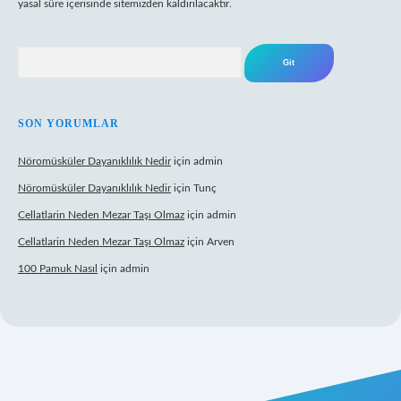
yasal süre içerisinde sitemizden kaldırılacaktır.
Arama
SON YORUMLAR
Nöromüsküler Dayanıklılık Nedir
için
admin
Nöromüsküler Dayanıklılık Nedir
için
Tunç
Cellatlarin Neden Mezar Taşı Olmaz
için
admin
Cellatlarin Neden Mezar Taşı Olmaz
için
Arven
100 Pamuk Nasıl
için
admin
iris.org/
elexbett.net