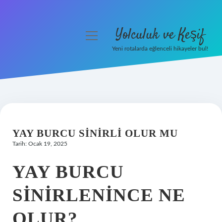
Yolculuk ve Keşif
menüyü
aç
Yeni rotalarda eğlenceli hikayeler bul!
Anasayfa
Gizlilik Politikası
Yasal Uyarı
YAY BURCU SINIRLI OLUR MU
Hakkımızda
Tarih: Ocak 19, 2025
YAY BURCU
SINIRLENINCE NE
OLUR?