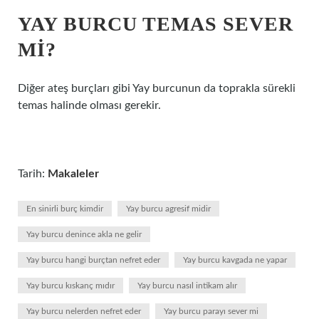
YAY BURCU TEMAS SEVER
MI?
Diğer ateş burçları gibi Yay burcunun da toprakla sürekli
temas halinde olması gerekir.
Tarih:
Makaleler
En sinirli burç kimdir
Yay burcu agresif midir
Yay burcu denince akla ne gelir
Yay burcu hangi burçtan nefret eder
Yay burcu kavgada ne yapar
Yay burcu kıskanç mıdır
Yay burcu nasıl intikam alır
Yay burcu nelerden nefret eder
Yay burcu parayı sever mi