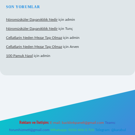
SON YORUMLAR
Nöromüsküler Dayanıklılık Nedir
için
admin
Nöromüsküler Dayanıklılık Nedir
için
Tunç
Cellatlarin Neden Mezar Taşı Olmaz
için
admin
Cellatlarin Neden Mezar Taşı Olmaz
için
Arven
100 Pamuk Nasıl
için
admin
iris.org/
elexbett.net
Reklam ve İletişim:
E-mail:
backlinkpaneli@gmail.com
Teams:
forumhizmeti@gmail.com
Whatsapp: 0262 606 0 726
Telegram: @karabul