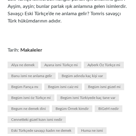
Ayşim, ayşin; bunlar parlak ışık anlamına gelen isimlerdir.
Savaşçı Eski Türkçe’de ne anlama gelir? Tomris savaşçı
Türk hükümdarının adıdır.
Tarih:
Makaleler
Alya ne demek
Ayana ismi Türkçe mi
Ayberk Öz Türkçe mi
Banu ismi ne anlama gelir
Begüm adında kaç kişi var
Begüm Farsça mı
Begüm ismi caiz mi
Begüm ismi güzel mi
Begüm ismi öz Türkçe mi
Begüm ismi Türkiyede kaç tane var
Begum ne demek dini
Begüm Örnek kimdir
BiGeM nedir
Cennetteki güzel kızın ismi nedir
Eski Türkçede savaşçı kadın ne demek
Huma ne ismi