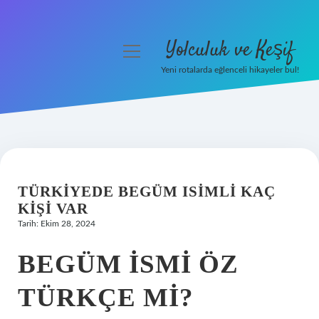
Yolculuk ve Keşif
menüyü
aç
Yeni rotalarda eğlenceli hikayeler bul!
Anasayfa
Gizlilik Politikası
Yasal Uyarı
TÜRKIYEDE BEGÜM ISIMLI KAÇ
Hakkımızda
KIŞI VAR
Tarih: Ekim 28, 2024
BEGÜM ISMI ÖZ
TÜRKÇE MI?