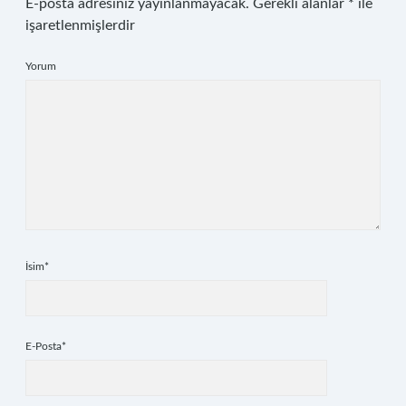
E-posta adresiniz yayınlanmayacak.
Gerekli alanlar
*
ile
işaretlenmişlerdir
Yorum
İsim*
E-Posta*