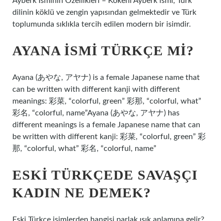
Ayberk İsminin Özellikleri – Kökeni Ayberk ismi, Türk
dilinin köklü ve zengin yapısından gelmektedir ve Türk
toplumunda sıklıkla tercih edilen modern bir isimdir.
AYANA ISMI TÜRKÇE MI?
Ayana (あやな, アヤナ) is a female Japanese name that
can be written with different kanji with different
meanings: 彩菜, “colorful, green” 彩那, “colorful, what”
彩名, “colorful, name”Ayana (あやな, アヤナ) has
different meanings is a female Japanese name that can
be written with different kanji: 彩菜, “colorful, green” 彩
那, “colorful, what” 彩名, “colorful, name”
ESKI TÜRKÇEDE SAVAŞÇI
KADIN NE DEMEK?
Eski Türkçe isimlerden hangisi parlak ışık anlamına gelir?