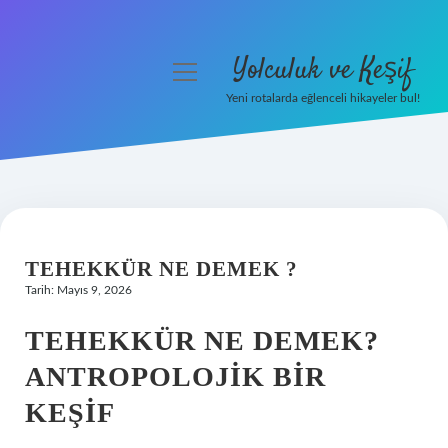
Yolculuk ve Keşif
menüyü
aç
Yeni rotalarda eğlenceli hikayeler bul!
Anasayfa
Gizlilik Politikası
Yasal Uyarı
TEHEKKÜR NE DEMEK ?
Hakkımızda
Tarih: Mayıs 9, 2026
TEHEKKÜR NE DEMEK?
ANTROPOLOJIK BIR
KEŞIF