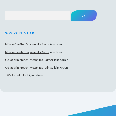
Arama
SON YORUMLAR
Nöromüsküler Dayanıklılık Nedir
için
admin
Nöromüsküler Dayanıklılık Nedir
için
Tunç
Cellatlarin Neden Mezar Taşı Olmaz
için
admin
Cellatlarin Neden Mezar Taşı Olmaz
için
Arven
100 Pamuk Nasıl
için
admin
tgiris.org/
elexbett.net