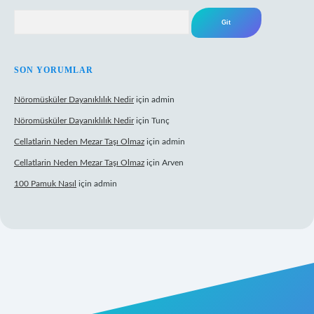
Arama
SON YORUMLAR
Nöromüsküler Dayanıklılık Nedir
için
admin
Nöromüsküler Dayanıklılık Nedir
için
Tunç
Cellatlarin Neden Mezar Taşı Olmaz
için
admin
Cellatlarin Neden Mezar Taşı Olmaz
için
Arven
100 Pamuk Nasıl
için
admin
net