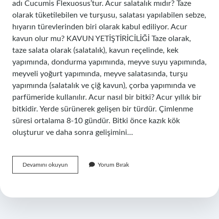
adı Cucumis Flexuosus’tur. Acur salatalık mıdır? Taze
olarak tüketilebilen ve turşusu, salatası yapılabilen sebze,
hıyarın türevlerinden biri olarak kabul ediliyor. Acur
kavun olur mu? KAVUN YETİŞTİRİCİLİĞİ Taze olarak,
taze salata olarak (salatalık), kavun reçelinde, kek
yapımında, dondurma yapımında, meyve suyu yapımında,
meyveli yoğurt yapımında, meyve salatasında, turşu
yapımında (salatalık ve çiğ kavun), çorba yapımında ve
parfümeride kullanılır. Acur nasıl bir bitki? Acur yıllık bir
bitkidir. Yerde sürünerek gelişen bir türdür. Çimlenme
süresi ortalama 8-10 gündür. Bitki önce kazık kök
oluşturur ve daha sonra gelişimini…
Acur
Devamını okuyun
Yorum Bırak
Hangi
Sebze