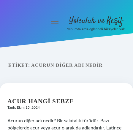
Yolculuk ve Keşif
menüyü
aç
Yeni rotalarda eğlenceli hikayeler bul!
Anasayfa
Gizlilik Politikası
ETIKET:
ACURUN DIĞER ADI NEDIR
Yasal Uyarı
Hakkımızda
ACUR HANGI SEBZE
Tarih: Ekim 15, 2024
Acurun diğer adı nedir? Bir salatalık türüdür. Bazı
bölgelerde acur veya acur olarak da adlandırılır. Latince