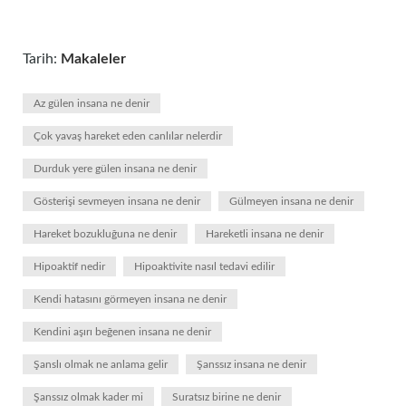
Tarih:
Makaleler
Az gülen insana ne denir
Çok yavaş hareket eden canlılar nelerdir
Durduk yere gülen insana ne denir
Gösterişi sevmeyen insana ne denir
Gülmeyen insana ne denir
Hareket bozukluğuna ne denir
Hareketli insana ne denir
Hipoaktif nedir
Hipoaktivite nasıl tedavi edilir
Kendi hatasını görmeyen insana ne denir
Kendini aşırı beğenen insana ne denir
Şanslı olmak ne anlama gelir
Şanssız insana ne denir
Şanssız olmak kader mi
Suratsız birine ne denir