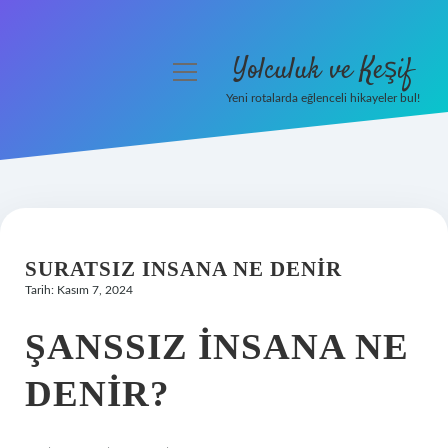
Yolculuk ve Keşif
menüyü
aç
Yeni rotalarda eğlenceli hikayeler bul!
Anasayfa
Gizlilik Politikası
Yasal Uyarı
SURATSIZ INSANA NE DENIR
Hakkımızda
Tarih: Kasım 7, 2024
ŞANSSIZ INSANA NE
DENIR?