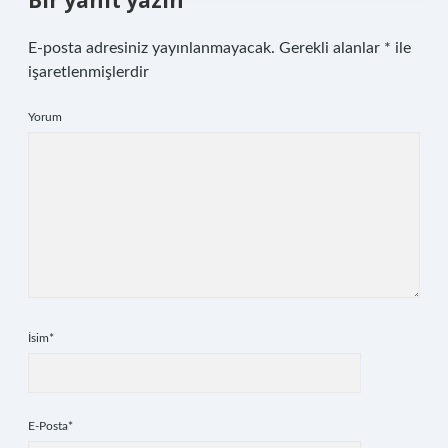
Bir yanıt yazın
E-posta adresiniz yayınlanmayacak.
Gerekli alanlar
*
ile
işaretlenmişlerdir
Yorum
İsim*
E-Posta*