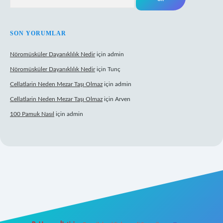
SON YORUMLAR
Nöromüsküler Dayanıklılık Nedir
için
admin
Nöromüsküler Dayanıklılık Nedir
için
Tunç
Cellatlarin Neden Mezar Taşı Olmaz
için
admin
Cellatlarin Neden Mezar Taşı Olmaz
için
Arven
100 Pamuk Nasıl
için
admin
is.org/
elexbett.net