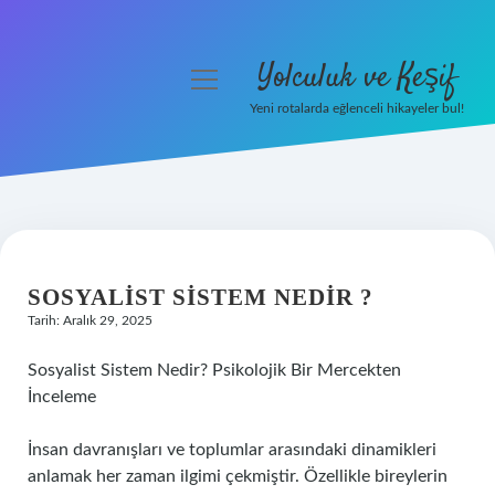
Yolculuk ve Keşif
menüyü
aç
Yeni rotalarda eğlenceli hikayeler bul!
Anasayfa
Gizlilik Politikası
Yasal Uyarı
SOSYALIST SISTEM NEDIR ?
Hakkımızda
Tarih: Aralık 29, 2025
Sosyalist Sistem Nedir? Psikolojik Bir Mercekten
İnceleme
İnsan davranışları ve toplumlar arasındaki dinamikleri
anlamak her zaman ilgimi çekmiştir. Özellikle bireylerin