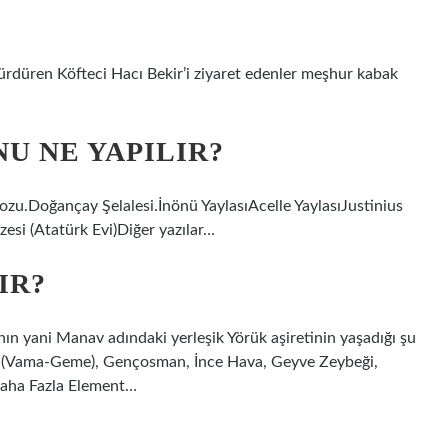
 sürdüren Köfteci Hacı Bekir’i ziyaret edenler meşhur kabak
U NE YAPILIR?
zu.Doğançay Şelalesi.İnönü YaylasıAcelle YaylasıJustinius
si (Atatürk Evi)Diğer yazılar…
IR?
nın yani Manav adındaki yerleşik Yörük aşiretinin yaşadığı şu
a (Vama-Geme), Gençosman, İnce Hava, Geyve Zeybeği,
Daha Fazla Element…