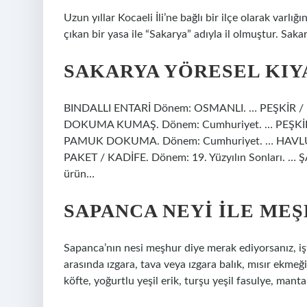
Uzun yıllar Kocaeli İli’ne bağlı bir ilçe olarak va
çıkan bir yasa ile “Sakarya” adıyla il olmuştur. Sakar
SAKARYA YÖRESEL KIY
BINDALLI ENTARİ Dönem: OSMANLI. … PEŞKİR / İ
DOKUMA KUMAŞ. Dönem: Cumhuriyet. … PEŞKİR
PAMUK DOKUMA. Dönem: Cumhuriyet. … HAVL
PAKET / KADİFE. Dönem: 19. Yüzyılın Sonları. … Ş
ürün…
SAPANCA NEYI ILE ME
Sapanca’nın nesi meşhur diye merak ediyorsanız, iş
arasında ızgara, tava veya ızgara balık, mısır ekmeği
köfte, yoğurtlu yeşil erik, turşu yeşil fasulye, manta