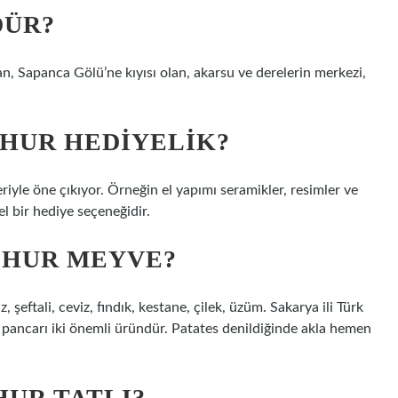
DÜR?
n, Sapanca Gölü’ne kıyısı olan, akarsu ve derelerin merkezi,
ŞHUR HEDIYELIK?
leriyle öne çıkıyor. Örneğin el yapımı seramikler, resimler ve
l bir hediye seçeneğidir.
ŞHUR MEYVE?
, şeftali, ceviz, fındık, kestane, çilek, üzüm. Sakarya ili Türk
r pancarı iki önemli üründür. Patates denildiğinde akla hemen
HUR TATLI?