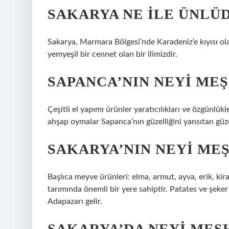
SAKARYA NE ILE ÜNLÜ
Sakarya, Marmara Bölgesi’nde Karadeniz’e kıyısı ola
yemyeşil bir cennet olan bir ilimizdir.
SAPANCA’NIN NEYI ME
Çeşitli el yapımı ürünler yaratıcılıkları ve özgünlük
ahşap oymalar Sapanca’nın güzelliğini yansıtan güze
SAKARYA’NIN NEYI ME
Başlıca meyve ürünleri: elma, armut, ayva, erik, kiraz
tarımında önemli bir yere sahiptir. Patates ve şeke
Adapazarı gelir.
SAKARYA’DA NEYI MEŞ