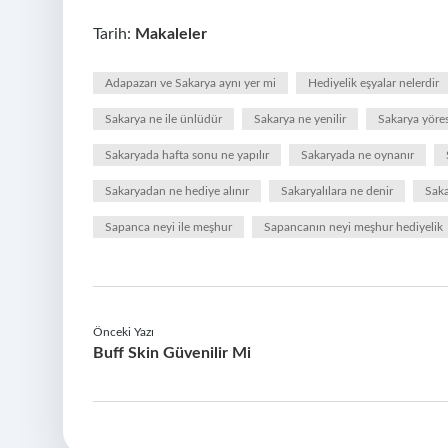
Tarih:
Makaleler
Adapazarı ve Sakarya aynı yer mi
Hediyelik eşyalar nelerdir
Sakarya ne ile ünlüdür
Sakarya ne yenilir
Sakarya yörese
Sakaryada hafta sonu ne yapılır
Sakaryada ne oynanır
Sakaryadan ne hediye alınır
Sakaryalılara ne denir
Sak
Sapanca neyi ile meşhur
Sapancanın neyi meşhur hediyelik
Önceki Yazı
Buff Skin Güvenilir Mi