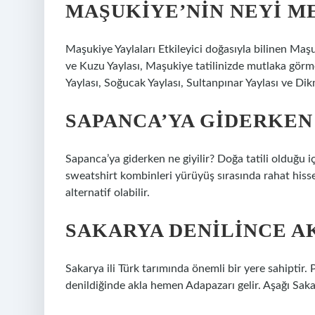
MAŞUKIYE’NIN NEYI M
Maşukiye Yaylaları Etkileyici doğasıyla bilinen Maşu
ve Kuzu Yaylası, Maşukiye tatilinizde mutlaka görm
Yaylası, Soğucak Yaylası, Sultanpınar Yaylası ve Dikm
SAPANCA’YA GIDERKEN 
Sapanca’ya giderken ne giyilir? Doğa tatili olduğu i
sweatshirt kombinleri yürüyüş sırasında rahat hisse
alternatif olabilir.
SAKARYA DENILINCE A
Sakarya ili Türk tarımında önemli bir yere sahiptir.
denildiğinde akla hemen Adapazarı gelir. Aşağı Sakar