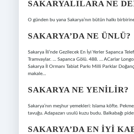
SAKARYALILARA NE DE
O günden bu yana Sakarya’nın bütün halkı birbirine 
SAKARYA’DA NE ÜNLÜ?
Sakarya İli’nde Gezilecek En İyi Yerler Sapanca Telef
Tramvaylar. … Sapanca Gölü. 488. … ACarlar Longo
Sakarya İl Ormanı Tabiat Parkı Milli Parklar Doğanç
makale…
SAKARYA NE YENILIR?
Sakarya’nın meşhur yemekleri: Islama köfte. Pekmez
tavuğu. Adapazarı usulü kuzu budu. Balkabağı pide
SAKARYA’DA EN IYI KA