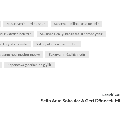
Maşukiyenin neyi meşhur
Sakarya denilince akla ne gelir
l kıyafetleri nelerdir
Sakaryada en iyi kabak tatlısı nerede yenir
Sakaryada ne ünlü
Sakaryada neyi meşhur tatlı
aryanın neyi meşhur meyve
Sakaryanın özelliği nedir
Sapancaya giderken ne giyilir
Sonraki Yazı
Selin Arka Sokaklar A Geri Dönecek Mi