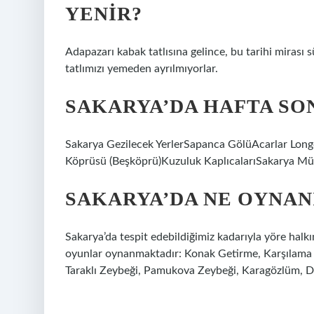
YENIR?
Adapazarı kabak tatlısına gelince, bu tarihi mirası
tatlımızı yemeden ayrılmıyorlar.
SAKARYA’DA HAFTA SON
Sakarya Gezilecek YerlerSapanca GölüAcarlar Longo
Köprüsü (Beşköprü)Kuzuluk KaplıcalarıSakarya Müze
SAKARYA’DA NE OYNAN
Sakarya’da tespit edebildiğimiz kadarıyla yöre halkı
oyunlar oynanmaktadır: Konak Getirme, Karşılam
Taraklı Zeybeği, Pamukova Zeybeği, Karagözlüm, 