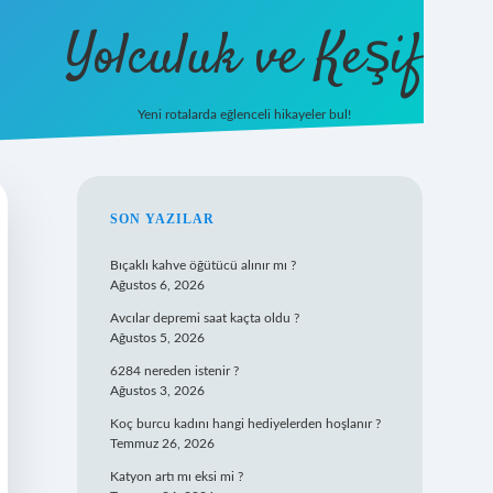
Yolculuk ve Keşif
Yeni rotalarda eğlenceli hikayeler bul!
https://tulipbetgiris.
SIDEBAR
SON YAZILAR
Bıçaklı kahve öğütücü alınır mı ?
Ağustos 6, 2026
Avcılar depremi saat kaçta oldu ?
Ağustos 5, 2026
6284 nereden istenir ?
Ağustos 3, 2026
Koç burcu kadını hangi hediyelerden hoşlanır ?
Temmuz 26, 2026
Katyon artı mı eksi mi ?