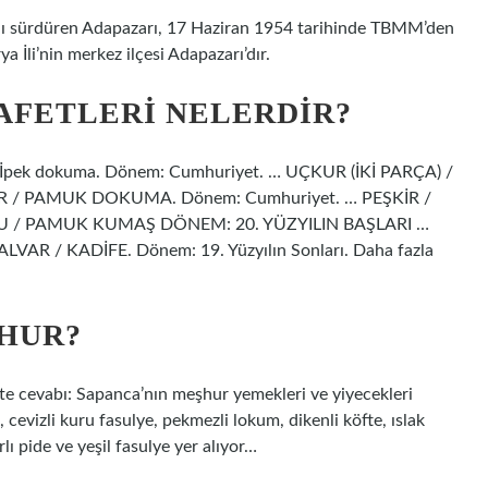
rlığını sürdüren Adapazarı, 17 Haziran 1954 tarihinde TBMM’den
ya İli’nin merkez ilçesi Adapazarı’dır.
AFETLERI NELERDIR?
pek dokuma. Dönem: Cumhuriyet. … UÇKUR (İKİ PARÇA) /
 / PAMUK DOKUMA. Dönem: Cumhuriyet. … PEŞKİR /
U / PAMUK KUMAŞ DÖNEM: 20. YÜZYILIN BAŞLARI …
ALVAR / KADİFE. Dönem: 19. Yüzyılın Sonları. Daha fazla
ŞHUR?
te cevabı: Sapanca’nın meşhur yemekleri ve yiyecekleri
, cevizli kuru fasulye, pekmezli lokum, dikenli köfte, ıslak
rlı pide ve yeşil fasulye yer alıyor…