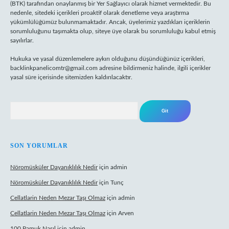
(BTK) tarafından onaylanmış bir Yer Sağlayıcı olarak hizmet vermektedir. Bu
nedenle, sitedeki içerikleri proaktif olarak denetleme veya araştırma
yükümlülüğümüz bulunmamaktadır. Ancak, üyelerimiz yazdıkları içeriklerin
sorumluluğunu taşımakta olup, siteye üye olarak bu sorumluluğu kabul etmiş
sayılırlar.
Hukuka ve yasal düzenlemelere aykırı olduğunu düşündüğünüz içerikleri,
backlinkpanelicomtr@gmail.com
adresine bildirmeniz halinde, ilgili içerikler
yasal süre içerisinde sitemizden kaldırılacaktır.
Arama
SON YORUMLAR
Nöromüsküler Dayanıklılık Nedir
için
admin
Nöromüsküler Dayanıklılık Nedir
için
Tunç
Cellatlarin Neden Mezar Taşı Olmaz
için
admin
Cellatlarin Neden Mezar Taşı Olmaz
için
Arven
100 Pamuk Nasıl
için
admin