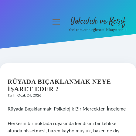
Yolculuk ve Keşif
menüyü
aç
Yeni rotalarda eğlenceli hikayeler bul!
Anasayfa
Gizlilik Politikası
Yasal Uyarı
RÜYADA BIÇAKLANMAK NEYE
Hakkımızda
IŞARET EDER ?
Tarih: Ocak 24, 2026
Rüyada Bıçaklanmak: Psikolojik Bir Mercekten İnceleme
Herkesin bir noktada rüyasında kendisini bir tehlike
altında hissetmesi, bazen kaybolmuşluk, bazen de dış