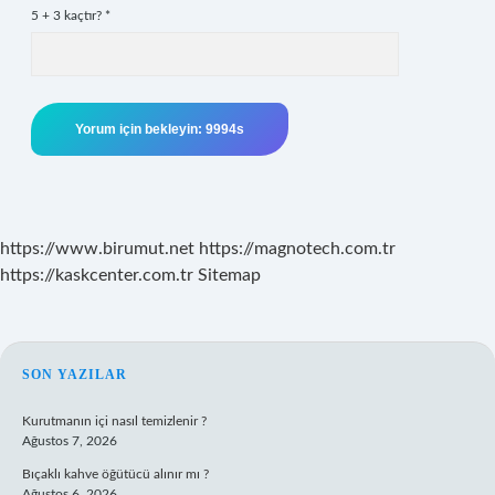
5 + 3 kaçtır?
*
https://www.birumut.net
https://magnotech.com.tr
https://kaskcenter.com.tr
Sitemap
SIDEBAR
SON YAZILAR
Kurutmanın içi nasıl temizlenir ?
Ağustos 7, 2026
Bıçaklı kahve öğütücü alınır mı ?
Ağustos 6, 2026