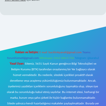
giris.org/
elexbett.net
Reklam ve İletişim:
E-mail:
backlinkpaneli@gmail.com
Teams:
forumhizmeti@gmail.com
Whatsapp: 0262 606 0 726
Telegram: @karabul
Yasal Uyarı:
Sitemiz, 5651 Sayılı Kanun gereğince Bilgi Teknolojileri ve
İletişim Kurumu (BTK) tarafından onaylanmış bir Yer Sağlayıcı olarak
hizmet vermektedir. Bu nedenle, sitedeki içerikleri proaktif olarak
denetleme veya araştırma yükümlülüğümüz bulunmamaktadır. Ancak,
üyelerimiz yazdıkları içeriklerin sorumluluğunu taşımakta olup, siteye üye
olarak bu sorumluluğu kabul etmiş sayılırlar. Bu internet sitesi, herhangi bir
marka, kurum veya şahıs şirketi ile hiçbir bağlantısı bulunmamaktadır.
Sitede yalnızca kendi hazırladığımız makaleler paylaşılmaktadır. Burada yer