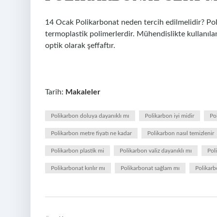
14 Ocak Polikarbonat neden tercih edilmelidir? Pol
termoplastik polimerlerdir. Mühendislikte kullanılan
optik olarak şeffaftır.
Tarih:
Makaleler
Polikarbon doluya dayanıklı mı
Polikarbon iyi midir
Pol
Polikarbon metre fiyatı ne kadar
Polikarbon nasıl temizlenir
Polikarbon plastik mi
Polikarbon valiz dayanıklı mı
Pol
Polikarbonat kırılır mı
Polikarbonat sağlam mı
Polikarb