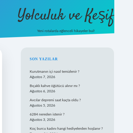
Yolculuk ve Keşif
Yeni rotalarda eğlenceli hikayeler bul!
https://tulipbetgiris.o
SIDEBAR
SON YAZILAR
Kurutmanın içi nasıl temizlenir ?
Ağustos 7, 2026
Bıçaklı kahve öğütücü alınır mı ?
Ağustos 6, 2026
Avcılar depremi saat kaçta oldu ?
Ağustos 5, 2026
6284 nereden istenir ?
Ağustos 3, 2026
Koç burcu kadını hangi hediyelerden hoşlanır ?