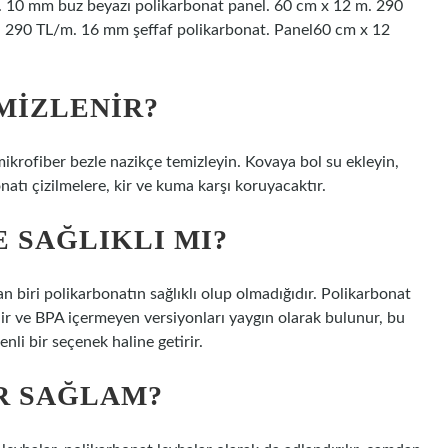
. 10 mm buz beyazı polikarbonat panel. 60 cm x 12 m. 290
. 290 TL/m. 16 mm şeffaf polikarbonat. Panel60 cm x 12
MIZLENIR?
 mikrofiber bezle nazikçe temizleyin. Kovaya bol su ekleyin,
onatı çizilmelere, kir ve kuma karşı koruyacaktır.
 SAĞLIKLI MI?
an biri polikarbonatın sağlıklı olup olmadığıdır. Polikarbonat
lir ve BPA içermeyen versiyonları yaygın olarak bulunur, bu
nli bir seçenek haline getirir.
R SAĞLAM?