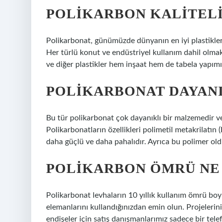
POLIKARBON KALITELI
Polikarbonat, günümüzde dünyanın en iyi plastiklerind
Her türlü konut ve endüstriyel kullanım dahil olmak 
ve diğer plastikler hem inşaat hem de tabela yapım
POLIKARBONAT DAYANI
Bu tür polikarbonat çok dayanıklı bir malzemedir v
Polikarbonatların özellikleri polimetil metakrilatın
daha güçlü ve daha pahalıdır. Ayrıca bu polimer old
POLIKARBON ÖMRÜ NE
Polikarbonat levhaların 10 yıllık kullanım ömrü boyu
elemanlarını kullandığınızdan emin olun. Projelerin
endişeler için satış danışmanlarımız sadece bir tele