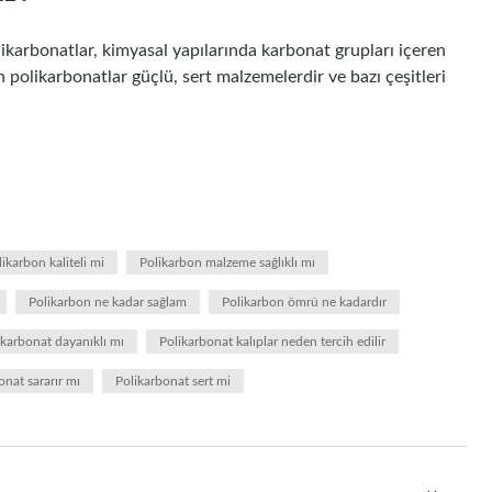
ikarbonatlar, kimyasal yapılarında karbonat grupları içeren
 polikarbonatlar güçlü, sert malzemelerdir ve bazı çeşitleri
ikarbon kaliteli mi
Polikarbon malzeme sağlıklı mı
Polikarbon ne kadar sağlam
Polikarbon ömrü ne kadardır
ikarbonat dayanıklı mı
Polikarbonat kalıplar neden tercih edilir
onat sararır mı
Polikarbonat sert mi