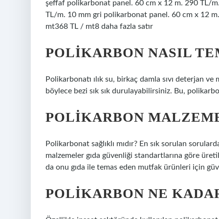
şeffaf polikarbonat panel. 60 cm x 12 m. 290 TL/m
TL/m. 10 mm gri polikarbonat panel. 60 cm x 12 m
mt368 TL / mt8 daha fazla satır
POLIKARBON NASIL TE
Polikarbonatı ılık su, birkaç damla sıvı deterjan ve
böylece bezi sık sık durulayabilirsiniz. Bu, polikarb
POLIKARBON MALZEME
Polikarbonat sağlıklı mıdır? En sık sorulan sorulard
malzemeler gıda güvenliği standartlarına göre üreti
da onu gıda ile temas eden mutfak ürünleri için güve
POLIKARBON NE KADA