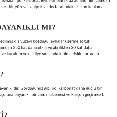
levhalar, polikarbonat levhalar olarak da adlandırılır, camdan
sert bir yüzeye sahiptir ve dış tarafındaki silikon kaplama
AYANIKLI MI?
edilmiş dış yüzeyi bozduğu levhalar üzerine soğuk
 camdan 250 kat daha etkili ve akrilikten 30 kat daha
ve kurulum ve nakliye sırasında kırılma riskini ortadan
?
yanıklıdır. Gördüğünüz gibi polikarbonat daha güçlü bir
oşuluna dayanıklı bir cam malzemesi ve kurşun geçirmez bir
I?