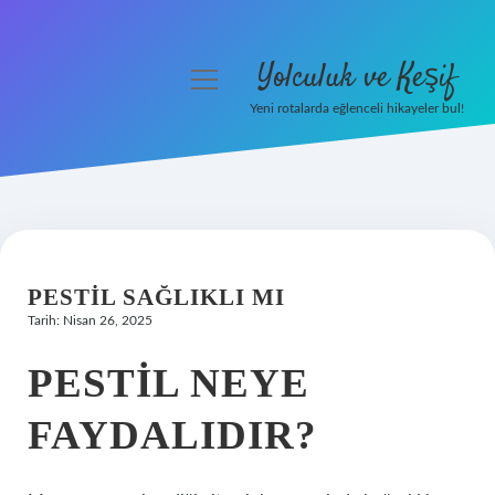
Yolculuk ve Keşif
menüyü
aç
Yeni rotalarda eğlenceli hikayeler bul!
Anasayfa
Gizlilik Politikası
Yasal Uyarı
PESTIL SAĞLIKLI MI
Hakkımızda
Tarih: Nisan 26, 2025
PESTIL NEYE
FAYDALIDIR?