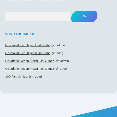
Arama
SON YORUMLAR
Nöromüsküler Dayanıklılık Nedir
için
admin
Nöromüsküler Dayanıklılık Nedir
için
Tunç
Cellatlarin Neden Mezar Taşı Olmaz
için
admin
Cellatlarin Neden Mezar Taşı Olmaz
için
Arven
100 Pamuk Nasıl
için
admin
is.org/
elexbett.net