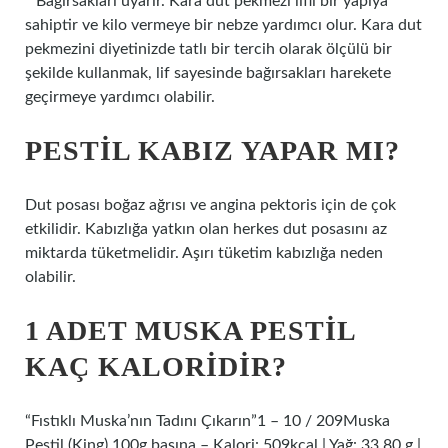
* Bağırsakları uyarır. Kara dut pekmezi lifli bir yapıya
sahiptir ve kilo vermeye bir nebze yardımcı olur. Kara dut
pekmezini diyetinizde tatlı bir tercih olarak ölçülü bir
şekilde kullanmak, lif sayesinde bağırsakları harekete
geçirmeye yardımcı olabilir.
PESTIL KABIZ YAPAR MI?
Dut posası boğaz ağrısı ve angina pektoris için de çok
etkilidir. Kabızlığa yatkın olan herkes dut posasını az
miktarda tüketmelidir. Aşırı tüketim kabızlığa neden
olabilir.
1 ADET MUSKA PESTIL
KAÇ KALORIDIR?
“Fıstıklı Muska’nın Tadını Çıkarın”1 – 10 / 209Muska
Pestil (King) 100g başına – Kalori: 509kcal | Yağ: 33.80 g |