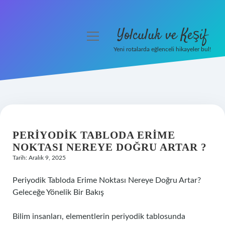
Yolculuk ve Keşif
menüyü
aç
Yeni rotalarda eğlenceli hikayeler bul!
Anasayfa
Gizlilik Politikası
Yasal Uyarı
PERIYODIK TABLODA ERIME
Hakkımızda
NOKTASI NEREYE DOĞRU ARTAR ?
Tarih: Aralık 9, 2025
Periyodik Tabloda Erime Noktası Nereye Doğru Artar?
Geleceğe Yönelik Bir Bakış
Bilim insanları, elementlerin periyodik tablosunda