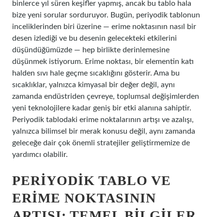
binlerce yıl süren keşifler yapmış, ancak bu tablo hala
bize yeni sorular sorduruyor. Bugün, periyodik tablonun
inceliklerinden biri üzerine — erime noktasının nasıl bir
desen izlediği ve bu desenin gelecekteki etkilerini
düşündüğümüzde — hep birlikte derinlemesine
düşünmek istiyorum. Erime noktası, bir elementin katı
halden sıvı hale geçme sıcaklığını gösterir. Ama bu
sıcaklıklar, yalnızca kimyasal bir değer değil, aynı
zamanda endüstriden çevreye, toplumsal değişimlerden
yeni teknolojilere kadar geniş bir etki alanına sahiptir.
Periyodik tablodaki erime noktalarının artışı ve azalışı,
yalnızca bilimsel bir merak konusu değil, aynı zamanda
geleceğe dair çok önemli stratejiler geliştirmemize de
yardımcı olabilir.
PERIYODIK TABLO VE
ERIME NOKTASININ
ARTIŞI: TEMEL BILGILER