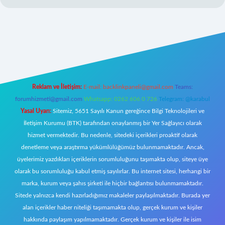
giris.org/
elexbett.net
Reklam ve İletişim:
E-mail:
backlinkpaneli@gmail.com
Teams:
forumhizmeti@gmail.com
Whatsapp: 0262 606 0 726
Telegram: @karabul
Yasal Uyarı:
Sitemiz, 5651 Sayılı Kanun gereğince Bilgi Teknolojileri ve
İletişim Kurumu (BTK) tarafından onaylanmış bir Yer Sağlayıcı olarak
hizmet vermektedir. Bu nedenle, sitedeki içerikleri proaktif olarak
denetleme veya araştırma yükümlülüğümüz bulunmamaktadır. Ancak,
üyelerimiz yazdıkları içeriklerin sorumluluğunu taşımakta olup, siteye üye
olarak bu sorumluluğu kabul etmiş sayılırlar. Bu internet sitesi, herhangi bir
marka, kurum veya şahıs şirketi ile hiçbir bağlantısı bulunmamaktadır.
Sitede yalnızca kendi hazırladığımız makaleler paylaşılmaktadır. Burada yer
alan içerikler haber niteliği taşımamakta olup, gerçek kurum ve kişiler
hakkında paylaşım yapılmamaktadır. Gerçek kurum ve kişiler ile isim