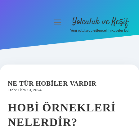
Yolculuk ve Keşif
menüyü
aç
Yeni rotalarda eğlenceli hikayeler bul!
Anasayfa
Gizlilik Politikası
Yasal Uyarı
NE TÜR HOBILER VARDIR
Hakkımızda
Tarih: Ekim 13, 2024
HOBI ÖRNEKLERI
NELERDIR?