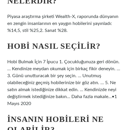
NELERDIR?
Piyasa araştırma şirketi Wealth-X, raporunda dünyanın
en zengin insanlarının en yaygın hobilerini yayınladı:
%14,5, stil %25,2. Sanat %28.
HOBI NASIL SEÇILIR?
Hobi Bulmak İçin 7 İpucu 1. Çocukluğunuza geri dönün.
… Kendinize meydan okumak için birkaç fikir deneyin. …
3. Günü unutturacak bir şey seçin. … Unutmuş
olabileceğiniz geçmiş hobilerinize bir göz atın. … 5. Ne
satın almak istediğinize dikkat edin. … Kendinizde neyi
değiştirmek istediğinize bakın… Daha fazla makale…•1
Mayıs 2020
İNSANIN HOBILERI NE
OLABILIR?