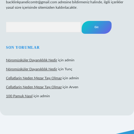
backlinkpanelicomtr@gmail.com
adresine bildirmeniz halinde, ilgili içerikler
yasal süre içerisinde sitemizden kaldırılacaktır.
Arama
SON YORUMLAR
Nöromüsküler Dayanıklılık Nedir
için
admin
Nöromüsküler Dayanıklılık Nedir
için
Tunç
Cellatlarin Neden Mezar Taşı Olmaz
için
admin
Cellatlarin Neden Mezar Taşı Olmaz
için
Arven
100 Pamuk Nasıl
için
admin
elexbett.net