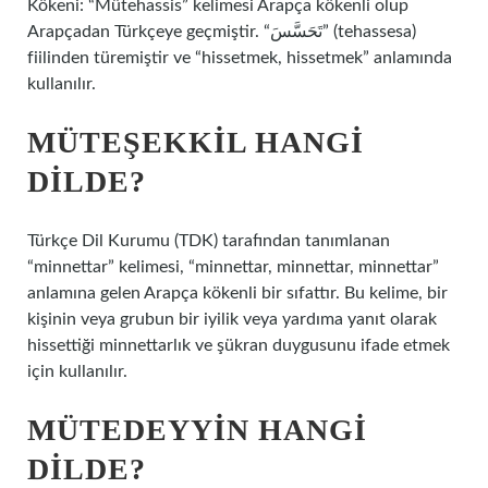
Kökeni: “Mütehassis” kelimesi Arapça kökenli olup
Arapçadan Türkçeye geçmiştir. “تَحَسَّسَ” (tehassesa)
fiilinden türemiştir ve “hissetmek, hissetmek” anlamında
kullanılır.
MÜTEŞEKKIL HANGI
DILDE?
Türkçe Dil Kurumu (TDK) tarafından tanımlanan
“minnettar” kelimesi, “minnettar, minnettar, minnettar”
anlamına gelen Arapça kökenli bir sıfattır. Bu kelime, bir
kişinin veya grubun bir iyilik veya yardıma yanıt olarak
hissettiği minnettarlık ve şükran duygusunu ifade etmek
için kullanılır.
MÜTEDEYYIN HANGI
DILDE?