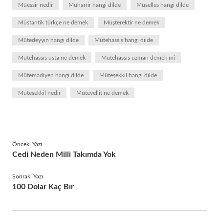
Müessir nedir
Muharrir hangi dilde
Müselles hangi dilde
Müstantik türkçe ne demek
Müşterektir ne demek
Mütedeyyin hangi dilde
Mütehassıs hangi dilde
Mütehassıs usta ne demek
Mütehassıs uzman demek mi
Mütemadiyen hangi dilde
Müteşekkil hangi dilde
Mutesekkil nedir
Mütevellit ne demek
Önceki Yazı
Cedi Neden Milli Takımda Yok
Sonraki Yazı
100 Dolar Kaç Bır