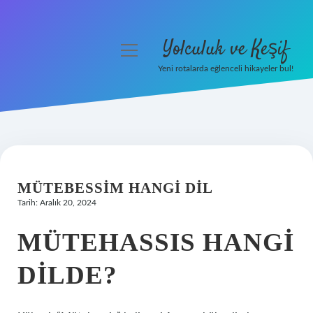
Yolculuk ve Keşif
menüyü
aç
Yeni rotalarda eğlenceli hikayeler bul!
Anasayfa
Gizlilik Politikası
Yasal Uyarı
MÜTEBESSIM HANGI DIL
Hakkımızda
Tarih: Aralık 20, 2024
MÜTEHASSIS HANGI
DILDE?