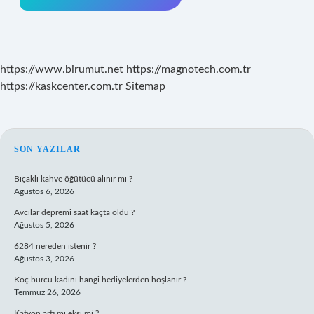
https://www.birumut.net
https://magnotech.com.tr
https://kaskcenter.com.tr
Sitemap
SIDEBAR
SON YAZILAR
Bıçaklı kahve öğütücü alınır mı ?
Ağustos 6, 2026
Avcılar depremi saat kaçta oldu ?
Ağustos 5, 2026
6284 nereden istenir ?
Ağustos 3, 2026
Koç burcu kadını hangi hediyelerden hoşlanır ?
Temmuz 26, 2026
Katyon artı mı eksi mi ?