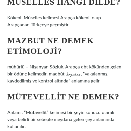
MÜSELLES HANGI DILDE?
Kökeni: Müselles kelimesi Arapça kökenli olup
Arapçadan Türkçeye geçmiştir.
MAZBUT NE DEMEK
ETIMOLOJI?
mühürlü – Nişanyan Sözlük. Arapça ḍbṭ kökünden gelen
bir ödünç kelimedir, maḍbūṭ مضبوط, “yakalanmış,
kaydedilmiş ve kontrol altında” anlamına gelir.
MÜTEVELLIT NE DEMEK?
Anlamı: “Mütavellit” kelimesi bir şeyin sonucu olarak
veya belirli bir sebeple meydana gelen şey anlamında
kullanılır.