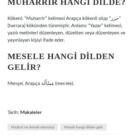
MUHARRIR HANGI DILDE?
Kökeni: “Muharrir” kelimesi Arapça kökenli olup “حرر”
(harrara) kökünden türemiştir. Anlamı: “Yazar” kelimesi,
yazılı metinleri düzenleyen, düzelten veya düzenleyen ve
yayınlayan kişiyi ifade eder.
MESELE HANGI DILDEN
GELIR?
Menşei. Arapça مَسْأَلَة‎ (mesʾele).
Tarih:
Makaleler
Mazbut ne demek etimoloji
Mesele hangi dilden gelir