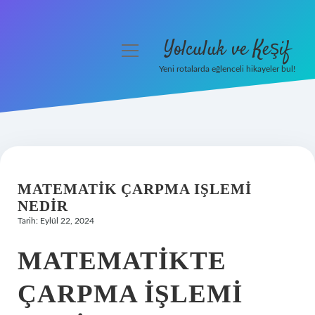
Yolculuk ve Keşif
menüyü
aç
Yeni rotalarda eğlenceli hikayeler bul!
Anasayfa
Gizlilik Politikası
Yasal Uyarı
MATEMATIK ÇARPMA IŞLEMI
Hakkımızda
NEDIR
Tarih: Eylül 22, 2024
MATEMATIKTE
ÇARPMA IŞLEMI