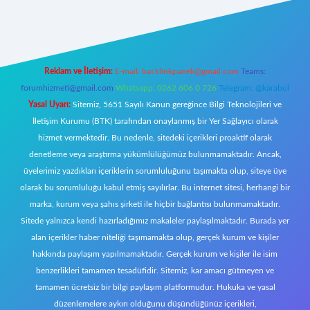
is.org/
elexbett.net
Reklam ve İletişim:
E-mail:
backlinkpaneli@gmail.com
Teams:
forumhizmeti@gmail.com
Whatsapp: 0262 606 0 726
Telegram: @karabul
Yasal Uyarı:
Sitemiz, 5651 Sayılı Kanun gereğince Bilgi Teknolojileri ve
İletişim Kurumu (BTK) tarafından onaylanmış bir Yer Sağlayıcı olarak
hizmet vermektedir. Bu nedenle, sitedeki içerikleri proaktif olarak
denetleme veya araştırma yükümlülüğümüz bulunmamaktadır. Ancak,
üyelerimiz yazdıkları içeriklerin sorumluluğunu taşımakta olup, siteye üye
olarak bu sorumluluğu kabul etmiş sayılırlar. Bu internet sitesi, herhangi bir
marka, kurum veya şahıs şirketi ile hiçbir bağlantısı bulunmamaktadır.
Sitede yalnızca kendi hazırladığımız makaleler paylaşılmaktadır. Burada yer
alan içerikler haber niteliği taşımamakta olup, gerçek kurum ve kişiler
hakkında paylaşım yapılmamaktadır. Gerçek kurum ve kişiler ile isim
benzerlikleri tamamen tesadüfidir. Sitemiz, kar amacı gütmeyen ve
tamamen ücretsiz bir bilgi paylaşım platformudur. Hukuka ve yasal
düzenlemelere aykırı olduğunu düşündüğünüz içerikleri,