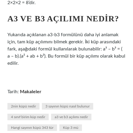
2×2×2 = 8’dir.
A3 VE B3 AÇILIMI NEDIR?
Yukarıda açıklanan a3-b3 formülünü daha iyi anlamak
için, tam küp açılımını bilmek gerekir. İki küp arasındaki
fark, aşağıdaki formül kullanılarak bulunabilir: a³ – b³ = (
a – b).(a² + ab + b²). Bu formül bir küp açılımı olarak kabul
edilir.
Tarih:
Makaleler
2nin küpü nedir
3 sayının küpü nasıl bulunur
4 sınıf birim küp nedir
a3 ve b3 açılımı nedir
Hangi sayının küpü 343 tür
Küp 3 mü