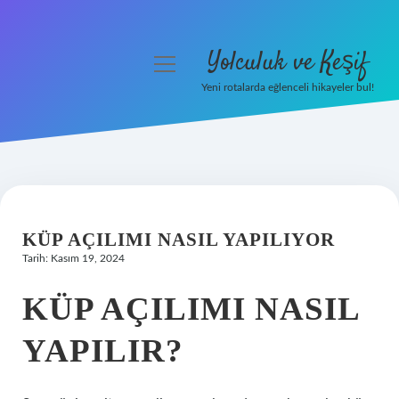
Yolculuk ve Keşif
menüyü
aç
Yeni rotalarda eğlenceli hikayeler bul!
Anasayfa
Gizlilik Politikası
Yasal Uyarı
KÜP AÇILIMI NASIL YAPILIYOR
Hakkımızda
Tarih: Kasım 19, 2024
KÜP AÇILIMI NASIL
YAPILIR?