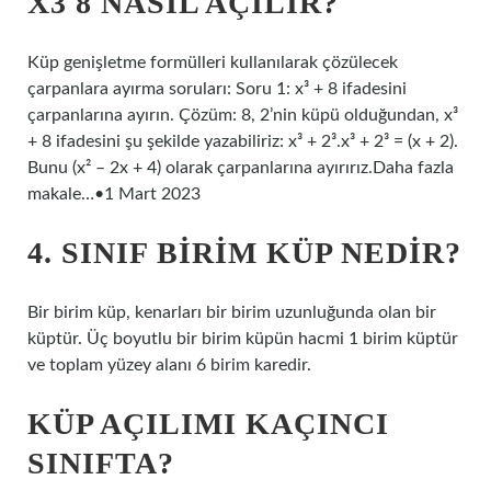
X3 8 NASIL AÇILIR?
Küp genişletme formülleri kullanılarak çözülecek
çarpanlara ayırma soruları: Soru 1: x³ + 8 ifadesini
çarpanlarına ayırın. Çözüm: 8, 2’nin küpü olduğundan, x³
+ 8 ifadesini şu şekilde yazabiliriz: x³ + 2³.x³ + 2³ = (x + 2).
Bunu (x² – 2x + 4) olarak çarpanlarına ayırırız.Daha fazla
makale…•1 Mart 2023
4. SINIF BIRIM KÜP NEDIR?
Bir birim küp, kenarları bir birim uzunluğunda olan bir
küptür. Üç boyutlu bir birim küpün hacmi 1 birim küptür
ve toplam yüzey alanı 6 birim karedir.
KÜP AÇILIMI KAÇINCI
SINIFTA?