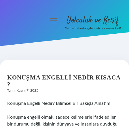
Yolculuk ve Keşif
menüyü
aç
Yeni rotalarda eğlenceli hikayeler bul!
Anasayfa
Gizlilik Politikası
Yasal Uyarı
KONUŞMA ENGELLI NEDIR KISACA
Hakkımızda
?
Tarih: Kasım 7, 2025
Konuşma Engelli Nedir? Bilimsel Bir Bakışla Anlatım
Konuşma engelli olmak, sadece kelimelerle ifade edilen
bir durumu değil, kişinin dünyaya ve insanlara duyduğu