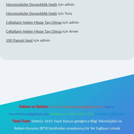
Nöromüsküler Dayanıklılık Nedir
için
admin
Nöromüsküler Dayanıklılık Nedir
için
Tunç
Cellatlarin Neden Mezar Taşı Olmaz
için
admin
Cellatlarin Neden Mezar Taşı Olmaz
için
Arven
100 Pamuk Nasıl
için
admin
betgiris.org/
elexbett.net
Reklam ve İletişim:
E-mail:
backlinkpaneli@gmail.com
Teams:
forumhizmeti@gmail.com
Whatsapp: 0262 606 0 726
Telegram: @karabul
Yasal Uyarı:
Sitemiz, 5651 Sayılı Kanun gereğince Bilgi Teknolojileri ve
İletişim Kurumu (BTK) tarafından onaylanmış bir Yer Sağlayıcı olarak