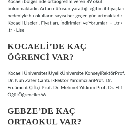
Kocaeli bölgesinde ortaöğretim veren 89 okul
bulunmaktadır. Artan nüfusun yarattığı eğitim ihtiyaçları
nedeniyle bu okulların sayısı her geçen gün artmaktadır.
Kocaeli Liseleri, Fiyatları, İndirimleri ve Yorumları – ..tr ›
.tr › Lise
KOCAELI’DE KAÇ
ÖĞRENCI VAR?
Kocaeli ÜniversitesiÜyelikÜniversite KonseyiRektörProf.
Dr. Nuh Zafer CantürkRektör YardımcılarıProf. Dr.
Ercüment Çiftçi Prof. Dr. Mehmet Yıldırım Prof. Dr. Elif
ÖğütÖğrenciler66.
GEBZE’DE KAÇ
ORTAOKUL VAR?