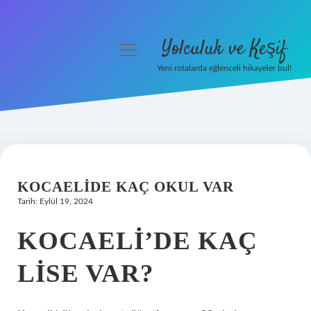
Yolculuk ve Keşif
menüyü
aç
Yeni rotalarda eğlenceli hikayeler bul!
Anasayfa
Gizlilik Politikası
Yasal Uyarı
KOCAELIDE KAÇ OKUL VAR
Hakkımızda
Tarih: Eylül 19, 2024
KOCAELI’DE KAÇ
LISE VAR?