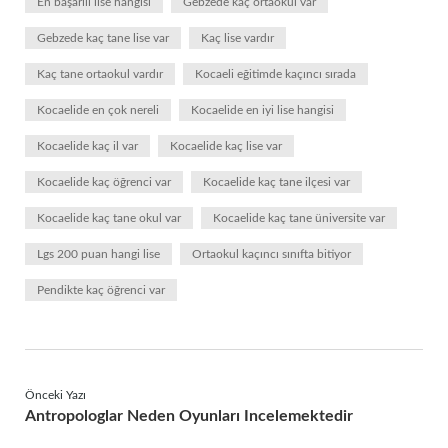
En başarılı lise hangisi
Gebzede kaç ortaokul var
Gebzede kaç tane lise var
Kaç lise vardır
Kaç tane ortaokul vardır
Kocaeli eğitimde kaçıncı sırada
Kocaelide en çok nereli
Kocaelide en iyi lise hangisi
Kocaelide kaç il var
Kocaelide kaç lise var
Kocaelide kaç öğrenci var
Kocaelide kaç tane ilçesi var
Kocaelide kaç tane okul var
Kocaelide kaç tane üniversite var
Lgs 200 puan hangi lise
Ortaokul kaçıncı sınıfta bitiyor
Pendikte kaç öğrenci var
Önceki Yazı
Antropologlar Neden Oyunları Incelemektedir