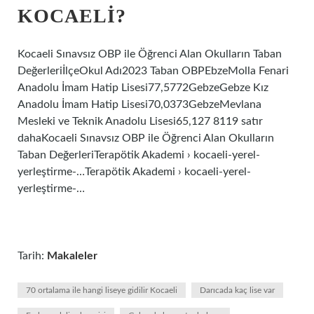
KOCAELI?
Kocaeli Sınavsız OBP ile Öğrenci Alan Okulların Taban
DeğerleriİlçeOkul Adı2023 Taban OBPEbzeMolla Fenari
Anadolu İmam Hatip Lisesi77,5772GebzeGebze Kız
Anadolu İmam Hatip Lisesi70,0373GebzeMevlana
Mesleki ve Teknik Anadolu Lisesi65,127 8119 satır
dahaKocaeli Sınavsız OBP ile Öğrenci Alan Okulların
Taban DeğerleriTerapötik Akademi › kocaeli-yerel-
yerleştirme-…Terapötik Akademi › kocaeli-yerel-
yerleştirme-…
Tarih:
Makaleler
70 ortalama ile hangi liseye gidilir Kocaeli
Darıcada kaç lise var