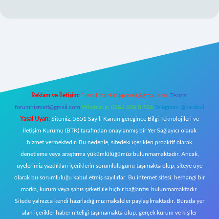
lexbett.net
Reklam ve İletişim:
E-mail:
backlinkpaneli@gmail.com
Teams:
forumhizmeti@gmail.com
Whatsapp: 0262 606 0 726
Telegram: @karabul
Yasal Uyarı:
Sitemiz, 5651 Sayılı Kanun gereğince Bilgi Teknolojileri ve
İletişim Kurumu (BTK) tarafından onaylanmış bir Yer Sağlayıcı olarak
hizmet vermektedir. Bu nedenle, sitedeki içerikleri proaktif olarak
denetleme veya araştırma yükümlülüğümüz bulunmamaktadır. Ancak,
üyelerimiz yazdıkları içeriklerin sorumluluğunu taşımakta olup, siteye üye
olarak bu sorumluluğu kabul etmiş sayılırlar. Bu internet sitesi, herhangi bir
marka, kurum veya şahıs şirketi ile hiçbir bağlantısı bulunmamaktadır.
Sitede yalnızca kendi hazırladığımız makaleler paylaşılmaktadır. Burada yer
alan içerikler haber niteliği taşımamakta olup, gerçek kurum ve kişiler