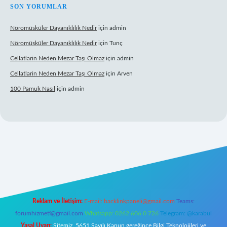
SON YORUMLAR
Nöromüsküler Dayanıklılık Nedir
için
admin
Nöromüsküler Dayanıklılık Nedir
için
Tunç
Cellatlarin Neden Mezar Taşı Olmaz
için
admin
Cellatlarin Neden Mezar Taşı Olmaz
için
Arven
100 Pamuk Nasıl
için
admin
is.org/
elexbett.net
Reklam ve İletişim:
E-mail:
backlinkpaneli@gmail.com
Teams:
forumhizmeti@gmail.com
Whatsapp: 0262 606 0 726
Telegram: @karabul
Yasal Uyarı:
Sitemiz, 5651 Sayılı Kanun gereğince Bilgi Teknolojileri ve