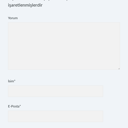
işaretlenmişlerdir
Yorum
İsim*
E-Posta*