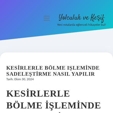
Yolculuk ve Keşif
menüyü
aç
Yeni rotalarda eğlenceli hikayeler bul!
Anasayfa
Gizlilik Politikası
Yasal Uyarı
KESIRLERLE BÖLME IŞLEMINDE
Hakkımızda
SADELEŞTIRME NASIL YAPILIR
Tarih: Ekim 30, 2024
KESIRLERLE
BÖLME IŞLEMINDE