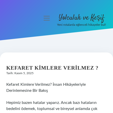
Yolculuk ve Keşif
menüyü
aç
Yeni rotalarda eğlenceli hikayeler bul!
Anasayfa
Gizlilik Politikası
Yasal Uyarı
KEFARET KIMLERE VERILMEZ ?
Hakkımızda
Tarih: Kasım 5, 2025
Kefaret Kimlere Verilmez? İnsan Hikâyeleriyle
Derinlemesine Bir Bakış
Hepimiz bazen hatalar yaparız. Ancak bazı hataların
bedelini ödemek, toplumsal ve bireysel anlamda çok