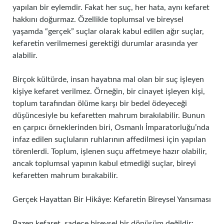
yapılan bir eylemdir. Fakat her suç, her hata, aynı kefaret
hakkını doğurmaz. Özellikle toplumsal ve bireysel
yaşamda “gerçek” suçlar olarak kabul edilen ağır suçlar,
kefaretin verilmemesi gerektiği durumlar arasında yer
alabilir.
Birçok kültürde, insan hayatına mal olan bir suç işleyen
kişiye kefaret verilmez. Örneğin, bir cinayet işleyen kişi,
toplum tarafından ölüme karşı bir bedel ödeyeceği
düşüncesiyle bu kefaretten mahrum bırakılabilir. Bunun
en çarpıcı örneklerinden biri, Osmanlı İmparatorluğu’nda
infaz edilen suçluların ruhlarının affedilmesi için yapılan
törenlerdi. Toplum, işlenen suçu affetmeye hazır olabilir,
ancak toplumsal yapının kabul etmediği suçlar, bireyi
kefaretten mahrum bırakabilir.
Gerçek Hayattan Bir Hikâye: Kefaretin Bireysel Yansıması
Bazen kefaret, sadece bireysel bir dönüşüm değildir;