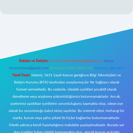
etgiris.org/
elexbett.net
Reklam ve İletişim:
E-mail:
backlinkpaneli@gmail.com
Teams:
forumhizmeti@gmail.com
Whatsapp: 0262 606 0 726
Telegram: @karabul
Yasal Uyarı:
Sitemiz, 5651 Sayılı Kanun gereğince Bilgi Teknolojileri ve
İletişim Kurumu (BTK) tarafından onaylanmış bir Yer Sağlayıcı olarak
hizmet vermektedir. Bu nedenle, sitedeki içerikleri proaktif olarak
denetleme veya araştırma yükümlülüğümüz bulunmamaktadır. Ancak,
üyelerimiz yazdıkları içeriklerin sorumluluğunu taşımakta olup, siteye üye
olarak bu sorumluluğu kabul etmiş sayılırlar. Bu internet sitesi, herhangi bir
marka, kurum veya şahıs şirketi ile hiçbir bağlantısı bulunmamaktadır.
Sitede yalnızca kendi hazırladığımız makaleler paylaşılmaktadır. Burada yer
alan içerikler haber niteliği taşımamakta olup, gerçek kurum ve kişiler