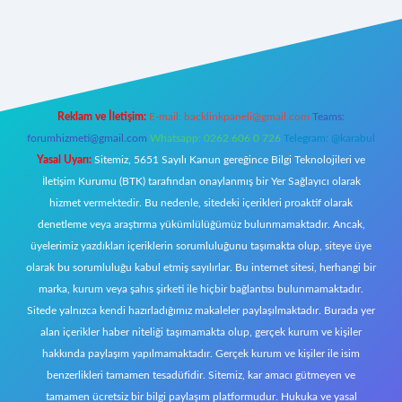
.org/
elexbett.net
Reklam ve İletişim:
E-mail:
backlinkpaneli@gmail.com
Teams:
forumhizmeti@gmail.com
Whatsapp: 0262 606 0 726
Telegram: @karabul
Yasal Uyarı:
Sitemiz, 5651 Sayılı Kanun gereğince Bilgi Teknolojileri ve
İletişim Kurumu (BTK) tarafından onaylanmış bir Yer Sağlayıcı olarak
hizmet vermektedir. Bu nedenle, sitedeki içerikleri proaktif olarak
denetleme veya araştırma yükümlülüğümüz bulunmamaktadır. Ancak,
üyelerimiz yazdıkları içeriklerin sorumluluğunu taşımakta olup, siteye üye
olarak bu sorumluluğu kabul etmiş sayılırlar. Bu internet sitesi, herhangi bir
marka, kurum veya şahıs şirketi ile hiçbir bağlantısı bulunmamaktadır.
Sitede yalnızca kendi hazırladığımız makaleler paylaşılmaktadır. Burada yer
alan içerikler haber niteliği taşımamakta olup, gerçek kurum ve kişiler
hakkında paylaşım yapılmamaktadır. Gerçek kurum ve kişiler ile isim
benzerlikleri tamamen tesadüfidir. Sitemiz, kar amacı gütmeyen ve
tamamen ücretsiz bir bilgi paylaşım platformudur. Hukuka ve yasal