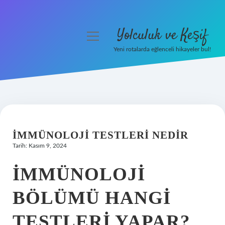
Yolculuk ve Keşif
menüyü
aç
Yeni rotalarda eğlenceli hikayeler bul!
Anasayfa
Gizlilik Politikası
Yasal Uyarı
İMMÜNOLOJI TESTLERI NEDIR
Hakkımızda
Tarih: Kasım 9, 2024
İMMÜNOLOJI
BÖLÜMÜ HANGI
TESTLERI YAPAR?