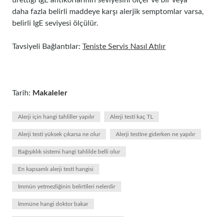
ürettiği IgE antikorlarının seviyesini ölçer ve bir veya
daha fazla belirli maddeye karşı alerjik semptomlar varsa,
belirli IgE seviyesi ölçülür.
Tavsiyeli Bağlantılar:
Teniste Servis Nasıl Atılır
Tarih:
Makaleler
Alerji için hangi tahliller yapılır
Alerji testi kaç TL
Alerji testi yüksek çıkarsa ne olur
Alerji testine giderken ne yapılır
Bağışıklık sistemi hangi tahlilde belli olur
En kapsamlı alerji testi hangisi
İmmün yetmezliğinin belirtileri nelerdir
İmmüne hangi doktor bakar