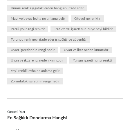
Kırmızı renk aşağıdakilerden hangisini ifade eder
Mavi ve beyaz levha ne anlama gelir
Otoyol ne renktir
Parali yol hangi renktir
Trafikte 50 işareti sürücüye neyi bildirir
Turuncu renk neyi ifade eder iş sağlığı ve güvenliği
Uyarı işaretlerinin rengi nedir
Uyarı ve ikaz neden kırmızıdır
Uyarı ve ikaz rengi neden kırmızıdır
Yangın işareti hangi renktir
Yeşil renkli levha ne anlama gelir
Zorunluluk işaretinin rengi nedir
Önceki Yazı
En Sağlıklı Dondurma Hangisi