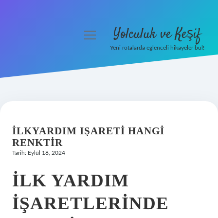
Yolculuk ve Keşif
menüyü
aç
Yeni rotalarda eğlenceli hikayeler bul!
Anasayfa
Gizlilik Politikası
Yasal Uyarı
İLKYARDIM IŞARETI HANGI
Hakkımızda
RENKTIR
Tarih: Eylül 18, 2024
İLK YARDIM
IŞARETLERINDE