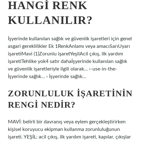
HANGI RENK
KULLANILIR?
İşyerinde kullanılan sağlık ve güvenlik işaretleri için genel
asgari gereklilikler Ek 1RenkAnlamı veya amacıSarıUyarı
işaretiMavi (1)Zorunlu işaretYeşilAcil çıkış, ilk yardım
işaretiTehlike yok4 satır dahaİşyerinde kullanılan sağlık
ve güvenlik işaretleriyle ilgili olarak… ›-use-in-the-
İşyerinde sağlık… › İşyerinde sağlık…
ZORUNLULUK IŞARETININ
RENGI NEDIR?
MAVİ: belirli bir davranış veya eylem gerçekleştirirken
kişisel koruyucu ekipman kullanma zorunluluğunun
işareti. YEŞİL: acil çıkış, ilk yardım işareti, kapılar, çıkışlar