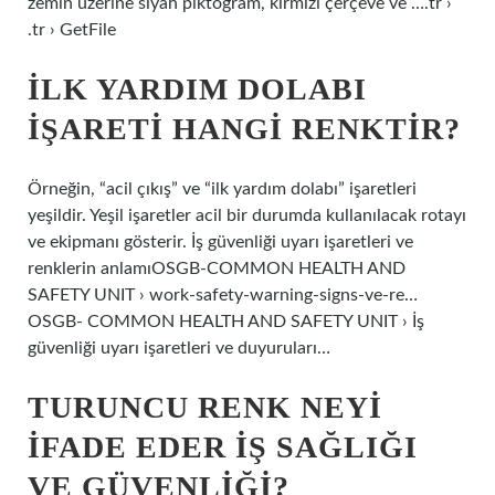
zemin üzerine siyah piktogram, kırmızı çerçeve ve ….tr ›
.tr › GetFile
İLK YARDIM DOLABI
IŞARETI HANGI RENKTIR?
Örneğin, “acil çıkış” ve “ilk yardım dolabı” işaretleri
yeşildir. Yeşil işaretler acil bir durumda kullanılacak rotayı
ve ekipmanı gösterir. İş güvenliği uyarı işaretleri ve
renklerin anlamıOSGB-COMMON HEALTH AND
SAFETY UNIT › work-safety-warning-signs-ve-re…
OSGB- COMMON HEALTH AND SAFETY UNIT › İş
güvenliği uyarı işaretleri ve duyuruları…
TURUNCU RENK NEYI
IFADE EDER IŞ SAĞLIĞI
VE GÜVENLIĞI?