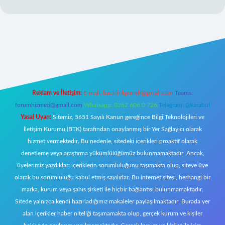
exbett.net
Reklam ve İletişim:
E-mail:
backlinkpaneli@gmail.com
Teams:
forumhizmeti@gmail.com
Whatsapp: 0262 606 0 726
Telegram: @karabul
Yasal Uyarı:
Sitemiz, 5651 Sayılı Kanun gereğince Bilgi Teknolojileri ve
İletişim Kurumu (BTK) tarafından onaylanmış bir Yer Sağlayıcı olarak
hizmet vermektedir. Bu nedenle, sitedeki içerikleri proaktif olarak
denetleme veya araştırma yükümlülüğümüz bulunmamaktadır. Ancak,
üyelerimiz yazdıkları içeriklerin sorumluluğunu taşımakta olup, siteye üye
olarak bu sorumluluğu kabul etmiş sayılırlar. Bu internet sitesi, herhangi bir
marka, kurum veya şahıs şirketi ile hiçbir bağlantısı bulunmamaktadır.
Sitede yalnızca kendi hazırladığımız makaleler paylaşılmaktadır. Burada yer
alan içerikler haber niteliği taşımamakta olup, gerçek kurum ve kişiler