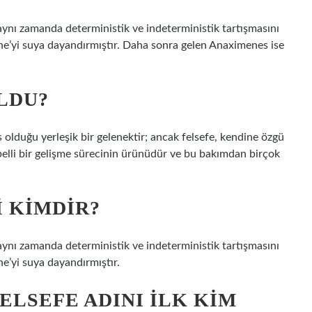
 aynı zamanda deterministik ve indeterministik tartışmasını
khe’yi suya dayandırmıştır. Daha sonra gelen Anaximenes ise
LDU?
es olduğu yerleşik bir gelenektir; ancak felsefe, kendine özgü
 belli bir gelişme sürecinin ürünüdür ve bu bakımdan birçok
I KIMDIR?
 aynı zamanda deterministik ve indeterministik tartışmasını
he’yi suya dayandırmıştır.
FELSEFE ADINI ILK KIM