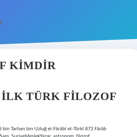
F KIMDIR
 ILK TÜRK FILOZOF
 Tarhan bin Uzluğ el-Fârâbî et-Türkî 872 Fârâb
Şam, SuriyeMeslekYazar, astronom, filozof,