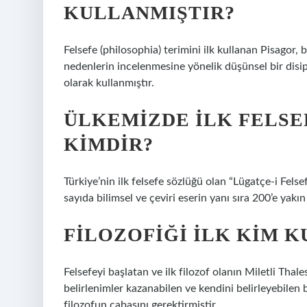
KULLANMIŞTIR?
Felsefe (philosophia) terimini ilk kullanan Pisagor, 
nedenlerin incelenmesine yönelik düşünsel bir disi
olarak kullanmıştır.
ÜLKEMIZDE ILK FELSE
KIMDIR?
Türkiye’nin ilk felsefe sözlüğü olan “Lügatçe-i Felse
sayıda bilimsel ve çeviri eserin yanı sıra 200’e yakı
FILOZOFIĞI ILK KIM K
Felsefeyi başlatan ve ilk filozof olanın Miletli Thal
belirlenimler kazanabilen ve kendini belirleyebilen
filozofun çabasını gerektirmiştir.