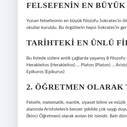
FELSEFENIN EN BÜYÜK
Yunan felsefesinin en büyük filozofu Sokrates’in öl
okullar kuruldu. Bu örgütlerin hepsi Sokrates’in ger
TARIHTEKI EN ÜNLÜ F
Bu listede sizlere antik çağlarda yaşamış 8 filozof
Herakleitos (Herakleitos) … Platon (Platon) … Aristo
Epikuros (Epikurus)
2. ÖĞRETMEN OLARAK 
Felsefe, matematik, mantık, siyaset bilimi ve müzik 
alanında Aristoteles’e benzer şekilde çok saygı duy
(İkinci Öğretmen) olarak anılan bir isimdir. Batı dün