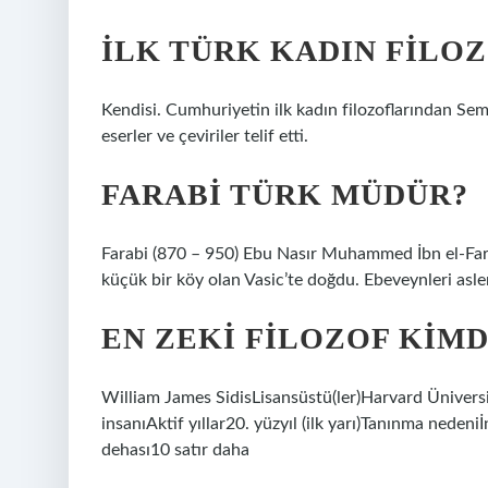
İLK TÜRK KADIN FILO
Kendisi. Cumhuriyetin ilk kadın filozoflarından Se
eserler ve çeviriler telif etti.
FARABI TÜRK MÜDÜR?
Farabi (870 – 950) Ebu Nasır Muhammed İbn el-Fara
küçük bir köy olan Vasic’te doğdu. Ebeveynleri aslen
EN ZEKI FILOZOF KIMD
William James SidisLisansüstü(ler)Harvard Ünivers
insanıAktif yıllar20. yüzyıl (ilk yarı)Tanınma neden
dehası10 satır daha