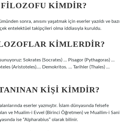
 FILOZOFU KIMDIR?
ümünden sonra, anısını yaşatmak için eserler yazıldı ve bazı
çek entelektüel takipçileri olma iddiasıyla kuruldu.
ILOZOFLAR KIMLERDIR?
u sunuyoruz: Sokrates (Socrates) … Pisagor (Pythagoras) …
teles (Aristoteles).​… Demokritos. … Tarihler (Thales) …
TANINAN KIŞI KIMDIR?
alanlarında eserler yazmıştır. İslam dünyasında felsefe
ulan ve Mualim-i Evvel (Birinci Öğretmen) ve Muallim-i Sani
yasında ise “Alpharabius” olarak bilinir.