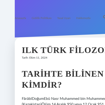
Anasayfa
Gizlilik Politikası
Yasal Uyarı
Hakkımızda
ILK TÜRK FILOZO
Tarih: Ekim 11, 2024
TARIHTE BILINEN
KIMDIR?
FârâbîDoğumEbû Nasr Muhammed bin Muhammed bin
(Kazakistan)Ölüm 14 Aralık 950 veya 12 Ocak 951 