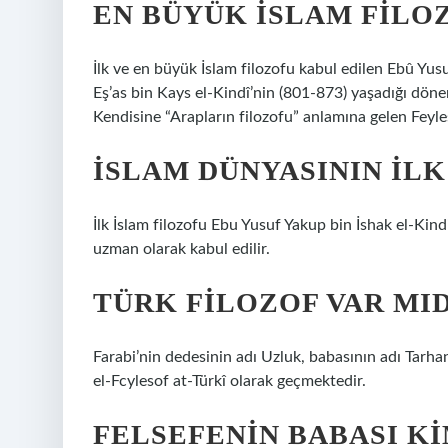
EN BÜYÜK İSLAM FILO
İlk ve en büyük İslam filozofu kabul edilen Ebû Yusu
Eş’as bin Kays el-Kindî’nin (801-873) yaşadığı döne
Kendisine “Arapların filozofu” anlamına gelen Feyle
İSLAM DÜNYASININ ILK
İlk İslam filozofu Ebu Yusuf Yakup bin İshak el-Kind
uzman olarak kabul edilir.
TÜRK FILOZOF VAR MID
Farabi’nin dedesinin adı Uzluk, babasının adı Tarha
el-Fcylesof at-Türkî olarak geçmektedir.
FELSEFENIN BABASI K