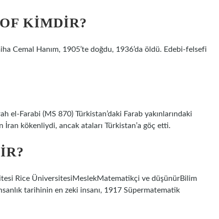
ZOF KIMDIR?
miha Cemal Hanım, 1905’te doğdu, 1936’da öldü. Edebi-felsefi
h el-Farabi (MS 870) Türkistan’daki Farab yakınlarındaki
 İran kökenliydi, ancak ataları Türkistan’a göç etti.
IR?
itesi Rice ÜniversitesiMeslekMatematikçi ve düşünürBilim
iİnsanlık tarihinin en zeki insanı, 1917 Süpermatematik