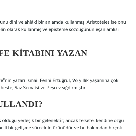
bunu dinî ve ahlâkî bir anlamda kullanmış, Aristoteles ise onu
plin olarak kullanmış ve episteme sözcüğünün eşanlamlısı
FE KITABINI YAZAN
fe”nin yazarı İsmail Fenni Ertuğrul, 96 yıllık yaşamına çok
n beste, Saz Semaisi ve Peşrev sığdırmıştır.
ULLANDI?
es olduğu yerleşik bir gelenektir; ancak felsefe, kendine özgü
 belli bir gelişme sürecinin ürünüdür ve bu bakımdan birçok