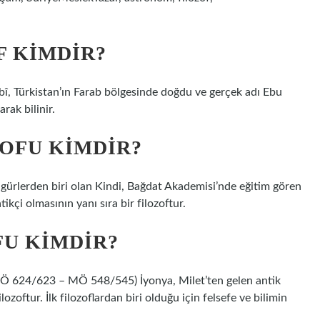
F KIMDIR?
abî, Türkistan’ın Farab bölgesinde doğdu ve gerçek adı Ebu
ak bilinir.
ZOFU KIMDIR?
igürlerden biri olan Kindi, Bağdat Akademisi’nde eğitim gören
tikçi olmasının yanı sıra bir filozoftur.
FU KIMDIR?
 MÖ 624/623 – MÖ 548/545) İyonya, Milet’ten gelen antik
oftur. İlk filozoflardan biri olduğu için felsefe ve bilimin