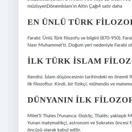
müzisyenDönemİslam’ın Altın Çağı4 satır daha
EN ÜNLÜ TÜRK FILOZO
Farabi: Ünlü Türk filozofu ve bilgini (870-950). Far
Nasr Muhammet’ti. Doğum yeri nedeniyle Farabi olar
İLK TÜRK İSLAM FILO
Kendisi. İslam düşüncesinin tarihindeki en önemli f
ilk filozoftur. Kindi, bir fizikçi, mühendis ve matema
DÜNYANIN ILK FILOZO
Milet’li Thales (Yunanca: Θαλῆς, Thalēs; yaklaşık
Yunan matematikçi, astronom ve Sokrates öncesi filoz
öncüsü olarak kabul edilir.