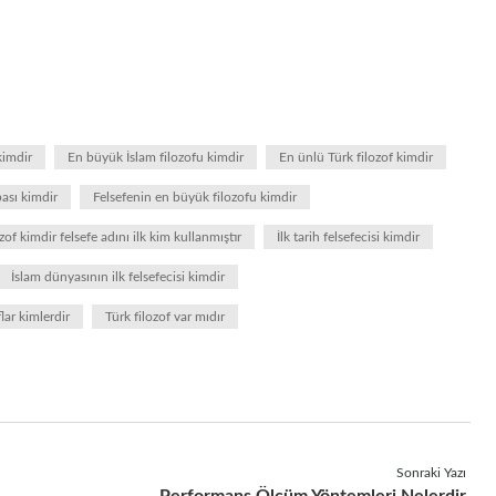
kimdir
En büyük İslam filozofu kimdir
En ünlü Türk filozof kimdir
ası kimdir
Felsefenin en büyük filozofu kimdir
lozof kimdir felsefe adını ilk kim kullanmıştır
İlk tarih felsefecisi kimdir
İslam dünyasının ilk felsefecisi kimdir
lar kimlerdir
Türk filozof var mıdır
Sonraki Yazı