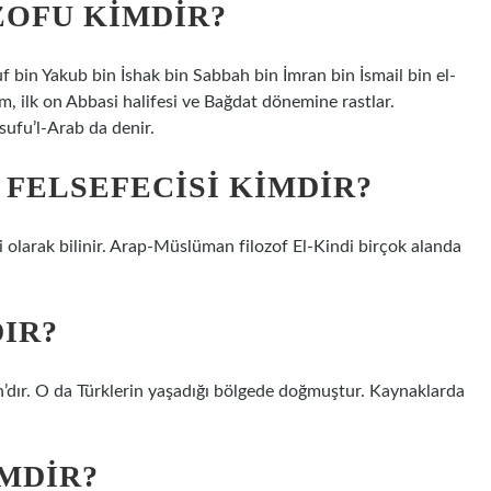
ZOFU KIMDIR?
f bin Yakub bin İshak bin Sabbah bin İmran bin İsmail bin el-
m, ilk on Abbasi halifesi ve Bağdat dönemine rastlar.
sufu’l-Arab da denir.
 FELSEFECISI KIMDIR?
i olarak bilinir. Arap-Müslüman filozof El-Kindi birçok alanda
IR?
n’dır. O da Türklerin yaşadığı bölgede doğmuştur. Kaynaklarda
IMDIR?