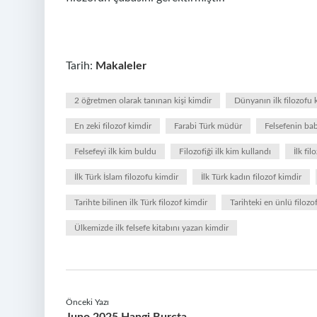
Tarih:
Makaleler
2 öğretmen olarak tanınan kişi kimdir
Dünyanın ilk filozofu 
En zeki filozof kimdir
Farabi Türk müdür
Felsefenin bab
Felsefeyi ilk kim buldu
Filozofiği ilk kim kullandı
İlk fi
İlk Türk İslam filozofu kimdir
İlk Türk kadın filozof kimdir
Tarihte bilinen ilk Türk filozof kimdir
Tarihteki en ünlü filozof
Ülkemizde ilk felsefe kitabını yazan kimdir
Önceki Yazı