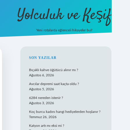
Yolculuk ve Keşif
Yeni rotalarda eğlenceli hikayeler bul!
https://tulipbetgiris.or
SIDEBAR
SON YAZILAR
Bıçaklı kahve öğütücü alınır mı ?
Ağustos 6, 2026
Avcılar depremi saat kaçta oldu ?
Ağustos 5, 2026
6284 nereden istenir ?
Ağustos 3, 2026
Koç burcu kadını hangi hediyelerden hoşlanır ?
Temmuz 26, 2026
Katyon artı mı eksi mi ?