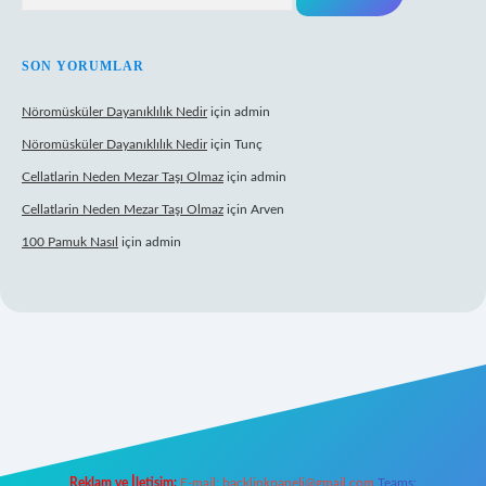
SON YORUMLAR
Nöromüsküler Dayanıklılık Nedir
için
admin
Nöromüsküler Dayanıklılık Nedir
için
Tunç
Cellatlarin Neden Mezar Taşı Olmaz
için
admin
Cellatlarin Neden Mezar Taşı Olmaz
için
Arven
100 Pamuk Nasıl
için
admin
iris.org/
elexbett.net
Reklam ve İletişim:
E-mail:
backlinkpaneli@gmail.com
Teams: