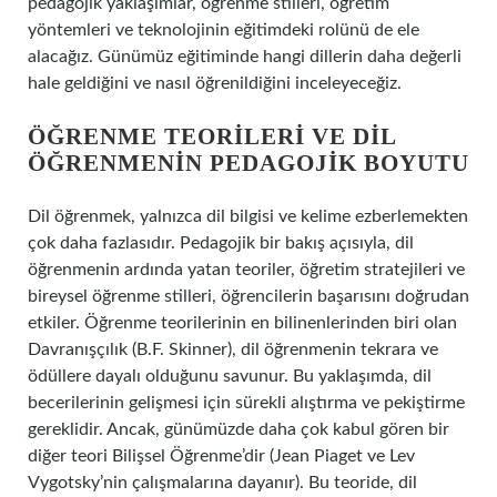
pedagojik yaklaşımlar, öğrenme stilleri, öğretim
yöntemleri ve teknolojinin eğitimdeki rolünü de ele
alacağız. Günümüz eğitiminde hangi dillerin daha değerli
hale geldiğini ve nasıl öğrenildiğini inceleyeceğiz.
ÖĞRENME TEORILERI VE DIL
ÖĞRENMENIN PEDAGOJIK BOYUTU
Dil öğrenmek, yalnızca dil bilgisi ve kelime ezberlemekten
çok daha fazlasıdır. Pedagojik bir bakış açısıyla, dil
öğrenmenin ardında yatan teoriler, öğretim stratejileri ve
bireysel öğrenme stilleri, öğrencilerin başarısını doğrudan
etkiler. Öğrenme teorilerinin en bilinenlerinden biri olan
Davranışçılık (B.F. Skinner), dil öğrenmenin tekrara ve
ödüllere dayalı olduğunu savunur. Bu yaklaşımda, dil
becerilerinin gelişmesi için sürekli alıştırma ve pekiştirme
gereklidir. Ancak, günümüzde daha çok kabul gören bir
diğer teori Bilişsel Öğrenme’dir (Jean Piaget ve Lev
Vygotsky’nin çalışmalarına dayanır). Bu teoride, dil