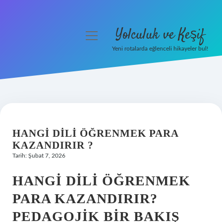
Yolculuk ve Keşif
menüyü
aç
Yeni rotalarda eğlenceli hikayeler bul!
Anasayfa
Gizlilik Politikası
Yasal Uyarı
HANGI DILI ÖĞRENMEK PARA
Hakkımızda
KAZANDIRIR ?
Tarih: Şubat 7, 2026
HANGI DILI ÖĞRENMEK
PARA KAZANDIRIR?
PEDAGOJIK BIR BAKIŞ