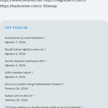
https://www.birumut.net
https://magnotech.com.tr
https://kaskcenter.com.tr
Sitemap
SIDEBAR
SON YAZILAR
Kurutmanın içi nasıl temizlenir ?
Ağustos 7, 2026
Bıçaklı kahve öğütücü alınır mı ?
Ağustos 6, 2026
Avcılar depremi saat kaçta oldu ?
Ağustos 5, 2026
6284 nereden istenir ?
Ağustos 3, 2026
Koç burcu kadını hangi hediyelerden hoşlanır ?
Temmuz 26, 2026
Katyon artı mı eksi mi ?
Temmuz 24, 2026
253 tesis makine ve cihazlar hesabı nedir ve ne için kullanılır ?