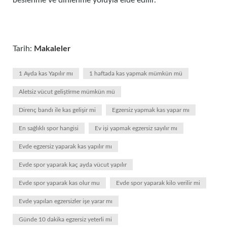
beslenme ve dinlenme yoluyla elde edilir.
Tarih:
Makaleler
1 Ayda kas Yapılır mı
1 haftada kas yapmak mümkün mü
Aletsiz vücut geliştirme mümkün mü
Direnç bandı ile kas gelişir mi
Egzersiz yapmak kas yapar mı
En sağlıklı spor hangisi
Ev işi yapmak egzersiz sayılır mı
Evde egzersiz yaparak kas yapılır mı
Evde spor yaparak kaç ayda vücut yapılır
Evde spor yaparak kas olur mu
Evde spor yaparak kilo verilir mi
Evde yapılan egzersizler işe yarar mı
Günde 10 dakika egzersiz yeterli mi