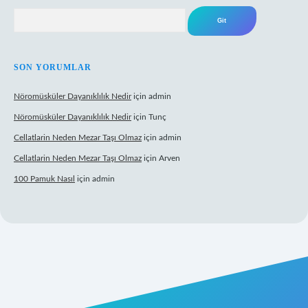
Arama
SON YORUMLAR
Nöromüsküler Dayanıklılık Nedir
için
admin
Nöromüsküler Dayanıklılık Nedir
için
Tunç
Cellatlarin Neden Mezar Taşı Olmaz
için
admin
Cellatlarin Neden Mezar Taşı Olmaz
için
Arven
100 Pamuk Nasıl
için
admin
s.org/
elexbett.net