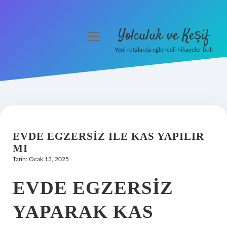
Yolculuk ve Keşif
menüyü
aç
Yeni rotalarda eğlenceli hikayeler bul!
Anasayfa
Gizlilik Politikası
Yasal Uyarı
EVDE EGZERSIZ ILE KAS YAPILIR
Hakkımızda
MI
Tarih: Ocak 13, 2025
EVDE EGZERSIZ
YAPARAK KAS