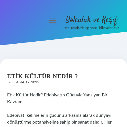
Yolculuk ve Keşif
menüyü
aç
Yeni rotalarda eğlenceli hikayeler bul!
Anasayfa
Gizlilik Politikası
Yasal Uyarı
ETIK KÜLTÜR NEDIR ?
Hakkımızda
Tarih: Aralık 17, 2025
Etik Kültür Nedir? Edebiyatın Gücüyle Yansıyan Bir
Kavram
Edebiyat, kelimelerin gücünü arkasına alarak dünyayı
dönüştürme potansiyeline sahip bir sanat dalıdır. Her