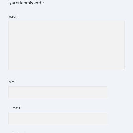
işaretlenmişlerdir
Yorum
İsim*
E-Posta*