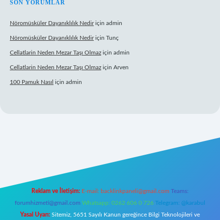
SON YORUMLAR
Nöromüsküler Dayanıklılık Nedir
için
admin
Nöromüsküler Dayanıklılık Nedir
için
Tunç
Cellatlarin Neden Mezar Taşı Olmaz
için
admin
Cellatlarin Neden Mezar Taşı Olmaz
için
Arven
100 Pamuk Nasıl
için
admin
lexbett.net
Reklam ve İletişim:
E-mail:
backlinkpaneli@gmail.com
Teams:
forumhizmeti@gmail.com
Whatsapp: 0262 606 0 726
Telegram: @karabul
Yasal Uyarı:
Sitemiz, 5651 Sayılı Kanun gereğince Bilgi Teknolojileri ve