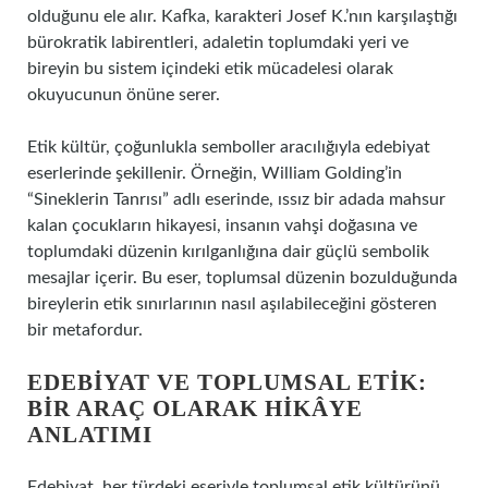
olduğunu ele alır. Kafka, karakteri Josef K.’nın karşılaştığı
bürokratik labirentleri, adaletin toplumdaki yeri ve
bireyin bu sistem içindeki etik mücadelesi olarak
okuyucunun önüne serer.
Etik kültür, çoğunlukla semboller aracılığıyla edebiyat
eserlerinde şekillenir. Örneğin, William Golding’in
“Sineklerin Tanrısı” adlı eserinde, ıssız bir adada mahsur
kalan çocukların hikayesi, insanın vahşi doğasına ve
toplumdaki düzenin kırılganlığına dair güçlü sembolik
mesajlar içerir. Bu eser, toplumsal düzenin bozulduğunda
bireylerin etik sınırlarının nasıl aşılabileceğini gösteren
bir metafordur.
EDEBIYAT VE TOPLUMSAL ETIK:
BIR ARAÇ OLARAK HIKÂYE
ANLATIMI
Edebiyat, her türdeki eseriyle toplumsal etik kültürünü