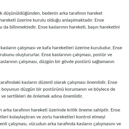
arak düşünüldüğünden, bedenin arka tarafının hareket
n hareketi üzerine kurulu olduğu anlaşılmaktadır. Ense
ğu da bilinmektedir. Ense kaslarının hareketi, başın hareketini
 kasların çalışması ve kafa hareketleri üzerine kuruludur. Ense
 grubunu oluştururlar. Ense kaslarının çalışması, postür ve
e kaslarının çalışması, düzgün bir gövde postürü sağlamanın
tarafındaki kasların düzenli olarak çalışması önemlidir. Ense
 ve boyunun düzgün bir postürünü korumanın ve böylece de
ı ve sertlikleri de önlemek adına önemlidir.
n arka tarafının hareketi üzerinde kritik öneme sahiptir. Ense
etleri kolaylaştıran ve zorlu hareketleri kontrol etmeyi
zenli çalışması, vücudun arka tarafında kasların çalışmasını ve