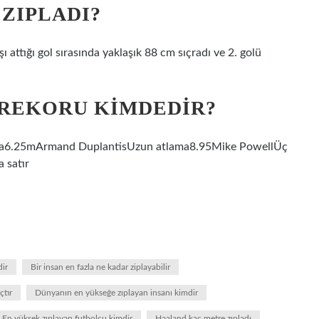
ZIPLADI?
ı attığı gol sırasında yaklaşık 88 cm sıçradı ve 2. golü
 REKORU KIMDEDIR?
tlama6.25mArmand DuplantisUzun atlama8.95Mike PowellÜç
 satır
ir
Bir insan en fazla ne kadar ziplayabilir
çtır
Dünyanın en yükseğe zıplayan insanı kimdir
En yüksek zıplayan futbolcu kimdir
Haaland kaç metre zıpladı