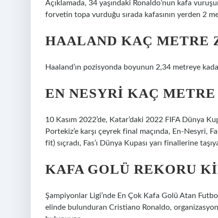
Açıklamada, 34 yaşındaki Ronaldo’nun kafa vuruşunun
forvetin topa vurduğu sırada kafasının yerden 2 me
HAALAND KAÇ METRE Z
Haaland’ın pozisyonda boyunun 2,34 metreye kadar u
EN NESYRI KAÇ METRE
10 Kasım 2022’de, Katar’daki 2022 FIFA Dünya Kupası
Portekiz’e karşı çeyrek final maçında, En-Nesyri, Fas
fit) sıçradı, Fas’ı Dünya Kupası yarı finallerine taşıy
KAFA GOLÜ REKORU K
Şampiyonlar Ligi’nde En Çok Kafa Golü Atan Futbol
elinde bulunduran Cristiano Ronaldo, organizasyo