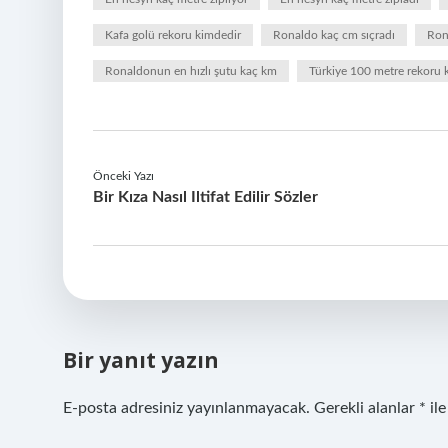
Kafa golü rekoru kimdedir
Ronaldo kaç cm sıçradı
Ron
Ronaldonun en hızlı şutu kaç km
Türkiye 100 metre rekoru
Önceki Yazı
Bir Kıza Nasıl Iltifat Edilir Sözler
Bir yanıt yazın
E-posta adresiniz yayınlanmayacak.
Gerekli alanlar
*
ile