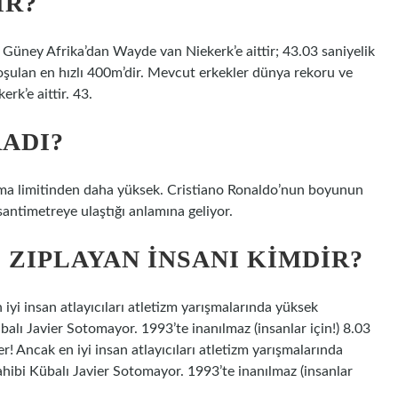
IR?
Güney Afrika’dan Wayde van Niekerk’e aittir; 43.03 saniyelik
oşulan en hızlı 400m’dir. Mevcut erkekler dünya rekoru ve
k’e aittir. 43.
ADI?
ma limitinden daha yüksek. Cristiano Ronaldo’nun boyunun
ntimetreye ulaştığı anlamına geliyor.
 ZIPLAYAN INSANI KIMDIR?
n iyi insan atlayıcıları atletizm yarışmalarında yüksek
alı Javier Sotomayor. 1993’te inanılmaz (insanlar için!) 8.03
ler! Ancak en iyi insan atlayıcıları atletizm yarışmalarında
hibi Kübalı Javier Sotomayor. 1993’te inanılmaz (insanlar