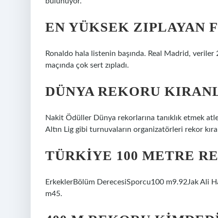
bulunuyor.
EN YÜKSEK ZIPLAYAN 
Ronaldo hala listenin başında. Real Madrid, verile
maçında çok sert zıpladı.
DÜNYA REKORU KIRANL
Nakit Ödüller Dünya rekorlarına tanıklık etmek atleti
Altın Lig gibi turnuvaların organizatörleri rekor kır
TÜRKIYE 100 METRE R
ErkeklerBölüm DerecesiSporcu100 m9.92Jak Ali 
m45.