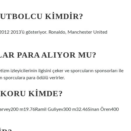
FUTBOLCU KIMDIR?
r 2012 2013’ü gösteriyor. Ronaldo, Manchester United
AR PARA ALIYOR MU?
zm izleyicilerinin ilgisini çeker ve sporcuların sponsorları ile
an sporculara para ödülü verirler.
EKORU KIMDE?
Harvey200 m19.76Ramil Guliyev300 m32.46Sinan Ören400