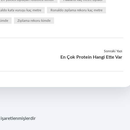
aldo kafa vuruşu kaç metre
Ronaldo zıplama rekoru kaç metre
 kimde
Zıplama rekoru kimde
Sonraki Yazı
En Çok Protein Hangi Ette Var
 işaretlenmişlerdir