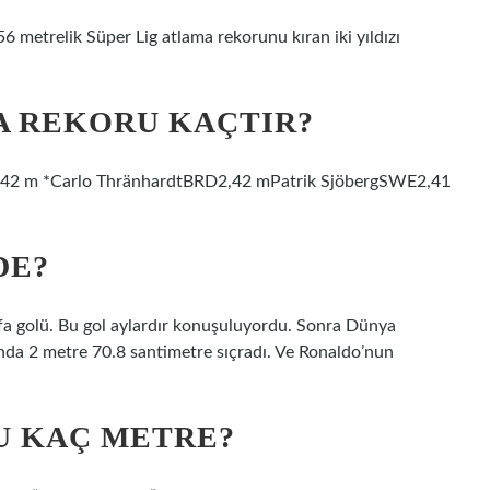
 metrelik Süper Lig atlama rekorunu kıran iki yıldızı
A REKORU KAÇTIR?
,42 m *Carlo ThränhardtBRD2,42 mPatrik SjöbergSWE2,41
DE?
fa golü. Bu gol aylardır konuşuluyordu. Sonra Dünya
ında 2 metre 70.8 santimetre sıçradı. Ve Ronaldo’nun
U KAÇ METRE?