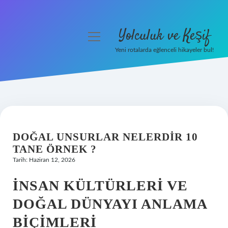
Yolculuk ve Keşif
menüyü
aç
Yeni rotalarda eğlenceli hikayeler bul!
Anasayfa
Gizlilik Politikası
Yasal Uyarı
DOĞAL UNSURLAR NELERDIR 10
Hakkımızda
TANE ÖRNEK ?
Tarih: Haziran 12, 2026
İNSAN KÜLTÜRLERI VE
DOĞAL DÜNYAYI ANLAMA
BIÇIMLERI