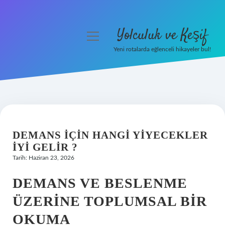
Yolculuk ve Keşif
menüyü
aç
Yeni rotalarda eğlenceli hikayeler bul!
Anasayfa
Gizlilik Politikası
Yasal Uyarı
DEMANS IÇIN HANGI YIYECEKLER
Hakkımızda
IYI GELIR ?
Tarih: Haziran 23, 2026
DEMANS VE BESLENME
ÜZERINE TOPLUMSAL BIR
OKUMA