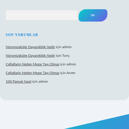
Arama
SON YORUMLAR
Nöromüsküler Dayanıklılık Nedir
için
admin
Nöromüsküler Dayanıklılık Nedir
için
Tunç
Cellatlarin Neden Mezar Taşı Olmaz
için
admin
Cellatlarin Neden Mezar Taşı Olmaz
için
Arven
100 Pamuk Nasıl
için
admin
.org/
elexbett.net