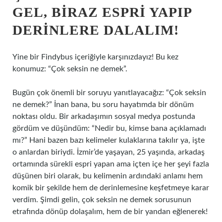
GEL, BIRAZ ESPRI YAPIP
DERINLERE DALALIM!
Yine bir Findybus içeriğiyle karşınızdayız! Bu kez
konumuz: “Çok seksin ne demek”.
Bugün çok önemli bir soruyu yanıtlayacağız: “Çok seksin
ne demek?” İnan bana, bu soru hayatımda bir dönüm
noktası oldu. Bir arkadaşımın sosyal medya postunda
gördüm ve düşündüm: “Nedir bu, kimse bana açıklamadı
mı?” Hani bazen bazı kelimeler kulaklarına takılır ya, işte
o anlardan biriydi. İzmir’de yaşayan, 25 yaşında, arkadaş
ortamında sürekli espri yapan ama içten içe her şeyi fazla
düşünen biri olarak, bu kelimenin ardındaki anlamı hem
komik bir şekilde hem de derinlemesine keşfetmeye karar
verdim. Şimdi gelin, çok seksin ne demek sorusunun
etrafında dönüp dolaşalım, hem de bir yandan eğlenerek!