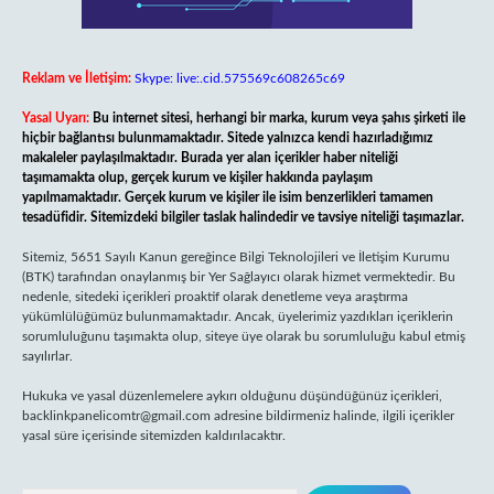
Reklam ve İletişim:
Skype: live:.cid.575569c608265c69
Yasal Uyarı:
Bu internet sitesi, herhangi bir marka, kurum veya şahıs şirketi ile
hiçbir bağlantısı bulunmamaktadır. Sitede yalnızca kendi hazırladığımız
makaleler paylaşılmaktadır. Burada yer alan içerikler haber niteliği
taşımamakta olup, gerçek kurum ve kişiler hakkında paylaşım
yapılmamaktadır. Gerçek kurum ve kişiler ile isim benzerlikleri tamamen
tesadüfidir. Sitemizdeki bilgiler taslak halindedir ve tavsiye niteliği taşımazlar.
Sitemiz, 5651 Sayılı Kanun gereğince Bilgi Teknolojileri ve İletişim Kurumu
(BTK) tarafından onaylanmış bir Yer Sağlayıcı olarak hizmet vermektedir. Bu
nedenle, sitedeki içerikleri proaktif olarak denetleme veya araştırma
yükümlülüğümüz bulunmamaktadır. Ancak, üyelerimiz yazdıkları içeriklerin
sorumluluğunu taşımakta olup, siteye üye olarak bu sorumluluğu kabul etmiş
sayılırlar.
Hukuka ve yasal düzenlemelere aykırı olduğunu düşündüğünüz içerikleri,
backlinkpanelicomtr@gmail.com
adresine bildirmeniz halinde, ilgili içerikler
yasal süre içerisinde sitemizden kaldırılacaktır.