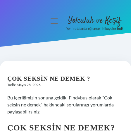
Yolculuk ve Keşif
menüyü
aç
Yeni rotalarda eğlenceli hikayeler bul!
Anasayfa
Gizlilik Politikası
Yasal Uyarı
ÇOK SEKSIN NE DEMEK ?
Hakkımızda
Tarih: Mayıs 28, 2026
Bu içeriğimizin sonuna geldik. Findybus olarak “Çok
seksin ne demek” hakkındaki sorularınızı yorumlarda
paylaşabilirsiniz.
ÇOK SEKSIN NE DEMEK?