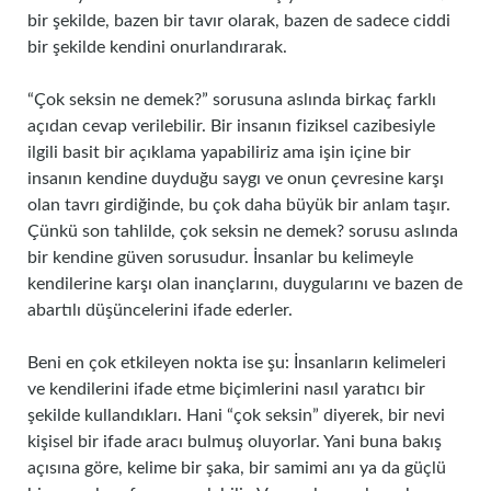
bir şekilde, bazen bir tavır olarak, bazen de sadece ciddi
bir şekilde kendini onurlandırarak.
“Çok seksin ne demek?” sorusuna aslında birkaç farklı
açıdan cevap verilebilir. Bir insanın fiziksel cazibesiyle
ilgili basit bir açıklama yapabiliriz ama işin içine bir
insanın kendine duyduğu saygı ve onun çevresine karşı
olan tavrı girdiğinde, bu çok daha büyük bir anlam taşır.
Çünkü son tahlilde, çok seksin ne demek? sorusu aslında
bir kendine güven sorusudur. İnsanlar bu kelimeyle
kendilerine karşı olan inançlarını, duygularını ve bazen de
abartılı düşüncelerini ifade ederler.
Beni en çok etkileyen nokta ise şu: İnsanların kelimeleri
ve kendilerini ifade etme biçimlerini nasıl yaratıcı bir
şekilde kullandıkları. Hani “çok seksin” diyerek, bir nevi
kişisel bir ifade aracı bulmuş oluyorlar. Yani buna bakış
açısına göre, kelime bir şaka, bir samimi anı ya da güçlü