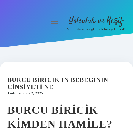
Yolculuk ve Keşif
menüyü
aç
Yeni rotalarda eğlenceli hikayeler bul!
Anasayfa
Gizlilik Politikası
Yasal Uyarı
BURCU BIRICIK IN BEBEĞININ
Hakkımızda
CINSIYETI NE
Tarih: Temmuz 2, 2025
BURCU BIRICIK
KIMDEN HAMILE?