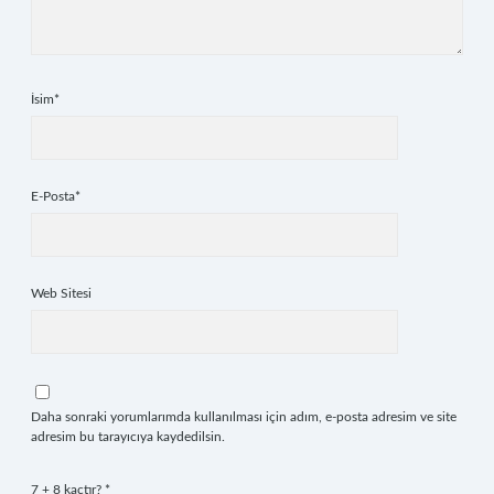
İsim*
E-Posta*
Web Sitesi
Daha sonraki yorumlarımda kullanılması için adım, e-posta adresim ve site
adresim bu tarayıcıya kaydedilsin.
7 + 8 kaçtır?
*