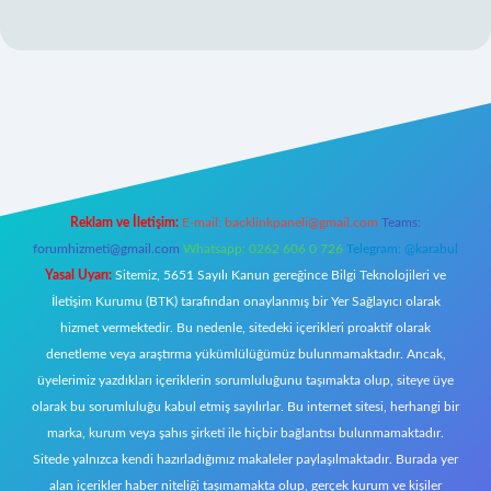
lexbett.net
Reklam ve İletişim:
E-mail:
backlinkpaneli@gmail.com
Teams:
forumhizmeti@gmail.com
Whatsapp: 0262 606 0 726
Telegram: @karabul
Yasal Uyarı:
Sitemiz, 5651 Sayılı Kanun gereğince Bilgi Teknolojileri ve
İletişim Kurumu (BTK) tarafından onaylanmış bir Yer Sağlayıcı olarak
hizmet vermektedir. Bu nedenle, sitedeki içerikleri proaktif olarak
denetleme veya araştırma yükümlülüğümüz bulunmamaktadır. Ancak,
üyelerimiz yazdıkları içeriklerin sorumluluğunu taşımakta olup, siteye üye
olarak bu sorumluluğu kabul etmiş sayılırlar. Bu internet sitesi, herhangi bir
marka, kurum veya şahıs şirketi ile hiçbir bağlantısı bulunmamaktadır.
Sitede yalnızca kendi hazırladığımız makaleler paylaşılmaktadır. Burada yer
alan içerikler haber niteliği taşımamakta olup, gerçek kurum ve kişiler