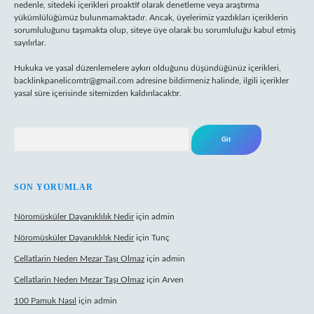
nedenle, sitedeki içerikleri proaktif olarak denetleme veya araştırma
yükümlülüğümüz bulunmamaktadır. Ancak, üyelerimiz yazdıkları içeriklerin
sorumluluğunu taşımakta olup, siteye üye olarak bu sorumluluğu kabul etmiş
sayılırlar.
Hukuka ve yasal düzenlemelere aykırı olduğunu düşündüğünüz içerikleri,
backlinkpanelicomtr@gmail.com
adresine bildirmeniz halinde, ilgili içerikler
yasal süre içerisinde sitemizden kaldırılacaktır.
Arama
SON YORUMLAR
Nöromüsküler Dayanıklılık Nedir
için
admin
Nöromüsküler Dayanıklılık Nedir
için
Tunç
Cellatlarin Neden Mezar Taşı Olmaz
için
admin
Cellatlarin Neden Mezar Taşı Olmaz
için
Arven
100 Pamuk Nasıl
için
admin