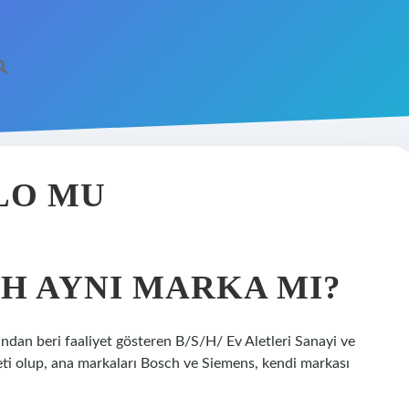
LO MU
H AYNI MARKA MI?
ılından beri faaliyet gösteren B/S/H/ Ev Aletleri Sanayi ve
rketi olup, ana markaları Bosch ve Siemens, kendi markası