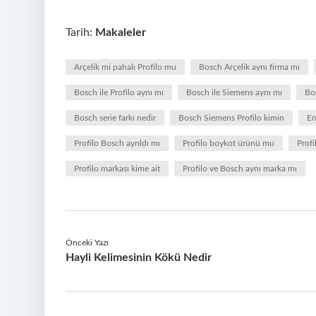
Tarih:
Makaleler
Arçelik mi pahalı Profilo mu
Bosch Arçelik aynı firma mı
Bosch ile Profilo aynı mı
Bosch ile Siemens aynı mı
Bos
Bosch serie farkı nedir
Bosch Siemens Profilo kimin
En
Profilo Bosch ayrıldı mı
Profilo boykot ürünü mu
Profi
Profilo markası kime ait
Profilo ve Bosch aynı marka mı
Önceki Yazı
Hayli Kelimesinin Kökü Nedir