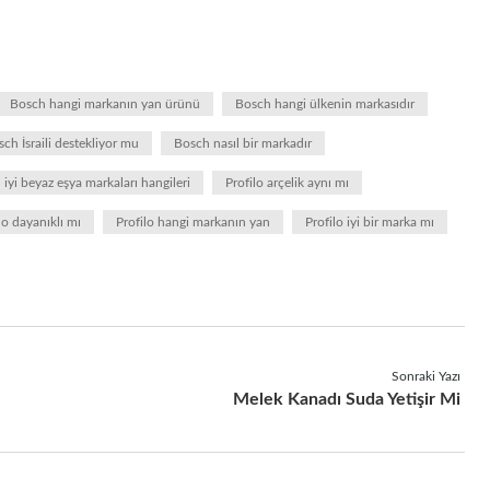
Bosch hangi markanın yan ürünü
Bosch hangi ülkenin markasıdır
ch İsraili destekliyor mu
Bosch nasıl bir markadır
 iyi beyaz eşya markaları hangileri
Profilo arçelik aynı mı
lo dayanıklı mı
Profilo hangi markanın yan
Profilo iyi bir marka mı
Sonraki Yazı
Melek Kanadı Suda Yetişir Mi