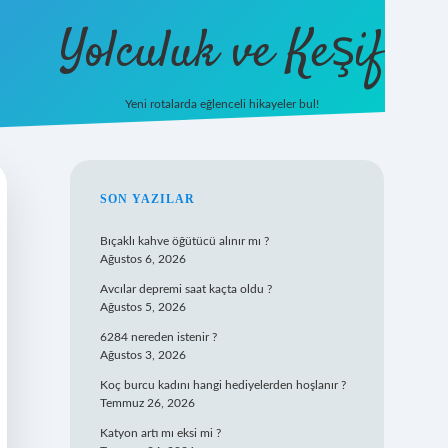
Yolculuk ve Keşif
Yeni rotalarda eğlenceli hikayeler bul!
https://tulipbetgiris.o
SIDEBAR
SON YAZILAR
Bıçaklı kahve öğütücü alınır mı ?
Ağustos 6, 2026
Avcılar depremi saat kaçta oldu ?
Ağustos 5, 2026
6284 nereden istenir ?
Ağustos 3, 2026
Koç burcu kadını hangi hediyelerden hoşlanır ?
Temmuz 26, 2026
Katyon artı mı eksi mi ?