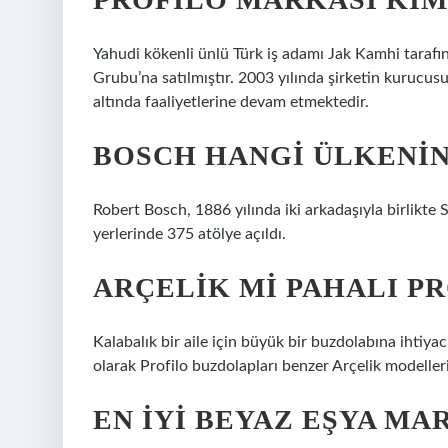
Yahudi kökenli ünlü Türk iş adamı Jak Kamhi tarafı
Grubu’na satılmıştır. 2003 yılında şirketin kurucus
altında faaliyetlerine devam etmektedir.
BOSCH HANGI ÜLKENIN
Robert Bosch, 1886 yılında iki arkadaşıyla birlikte S
yerlerinde 375 atölye açıldı.
ARÇELIK MI PAHALI P
Kalabalık bir aile için büyük bir buzdolabına ihtiyacı
olarak Profilo buzdolapları benzer Arçelik modeller
EN IYI BEYAZ EŞYA MA