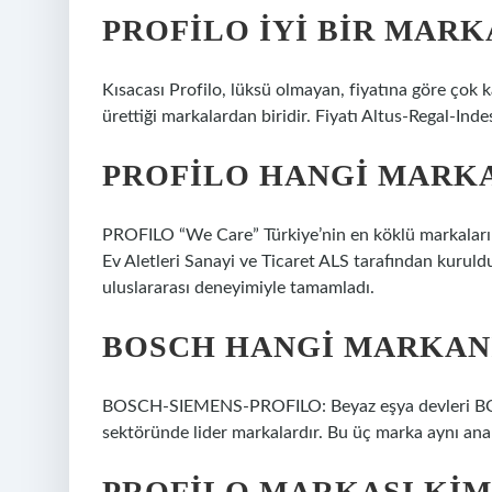
PROFILO IYI BIR MARK
Kısacası Profilo, lüksü olmayan, fiyatına göre çok 
ürettiği markalardan biridir. Fiyatı Altus-Regal-Inde
PROFILO HANGI MARKA
PROFILO “We Care” Türkiye’nin en köklü markalarınd
Ev Aletleri Sanayi ve Ticaret ALS tarafından kuruld
uluslararası deneyimiyle tamamladı.
BOSCH HANGI MARKAN
BOSCH-SIEMENS-PROFILO: Beyaz eşya devleri BO
sektöründe lider markalardır. Bu üç marka aynı ana
PROFILO MARKASI KIM