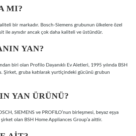
A MI?
kaliteli bir markadır. Bosch-Siemens grubunun ülkelere özel
sit ile aynıdır ancak çok daha kaliteli ve üstündür.
NIN YAN?
an biri olan Profilo Dayanıklı Ev Aletleri, 1995 yılında BSH
u. Şirket, gruba katılarak yurtiçindeki gücünü grubun
IN YAN ÜRÜNÜ?
SCH, SIEMENS ve PROFILO’nun birleşmesi, beyaz eşya
 şirket olan BSH Home Appliances Group’a aittir.
E AIT?