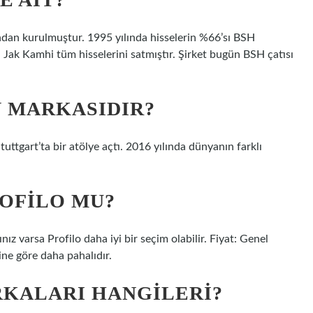
ndan kurulmuştur. 1995 yılında hisselerin %66’sı BSH
u Jak Kamhi tüm hisselerini satmıştır. Şirket bugün BSH çatısı
 MARKASIDIR?
tuttgart’ta bir atölye açtı. 2016 yılında dünyanın farklı
ROFILO MU?
nız varsa Profilo daha iyi bir seçim olabilir. Fiyat: Genel
ine göre daha pahalıdır.
RKALARI HANGILERI?