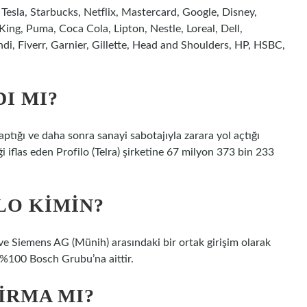
, Tesla, Starbucks, Netflix, Mastercard, Google, Disney,
ng, Puma, Coca Cola, Lipton, Nestle, Loreal, Dell,
di, Fiverr, Garnier, Gillette, Head and Shoulders, HP, HSBC,
I MI?
aptığı ve daha sonra sanayi sabotajıyla zarara yol açtığı
ği iflas eden Profilo (Telra) şirketine 67 milyon 373 bin 233
LO KIMIN?
e Siemens AG (Münih) arasındaki bir ortak girişim olarak
%100 Bosch Grubu’na aittir.
IRMA MI?