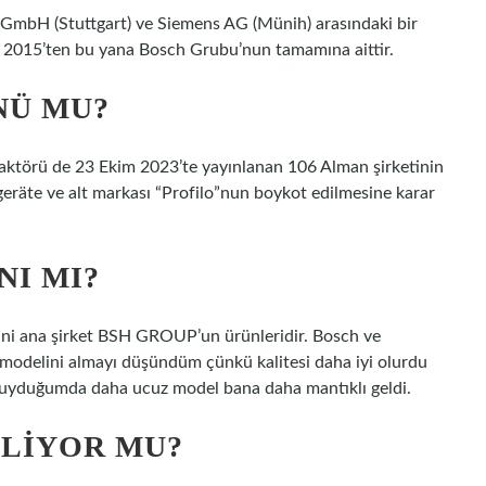
 GmbH (Stuttgart) ve Siemens AG (Münih) arasındaki bir
k 2015’ten bu yana Bosch Grubu’nun tamamına aittir.
NÜ MU?
ki aktörü de 23 Ekim 2023’te yayınlanan 106 Alman şirketinin
sgeräte ve alt markası “Profilo”nun boykot edilmesine karar
NI MI?
ani ana şirket BSH GROUP’un ürünleridir. Bosch ve
ch modelini almayı düşündüm çünkü kalitesi daha iyi olurdu
 duyduğumda daha ucuz model bana daha mantıklı geldi.
KLIYOR MU?