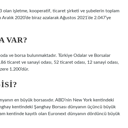
 olan işletme, kooperatif, ticaret şirketi ve şubelerin toplam
yı Aralık 2020’de biraz azalarak Ağustos 2021’de 2.047’ye
A VAR?
65 oda ve borsa bulunmaktadır. Türkiye Odalar ve Borsalar
186 ticaret ve sanayi odası, 52 ticaret odası, 12 sanayi odası,
zere 1.200’dür.
ISI?
yanın en büyük borsasıdır. ABD’nin New York kentindeki
Şanghay kentindeki Şanghay Borsası dünyanın üçüncü büyük
rdam kentinde kayıtlı olan Euronext dünyanın dördüncü büyük