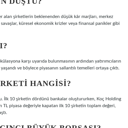
EN DÜŞTÜ?
er alan şirketlerin beklenenden düşük kâr marjları, merkez
, savaşlar, küresel ekonomik krizler veya finansal panikler gibi
I?
külasyona karşı uyarıda bulunmasının ardından yatırımcıların
yaşandı ve böylece piyasanın sallantılı temelleri ortaya çıktı.
IRKETI HANGISI?
 oldu. İlk 10 şirketin dördünü bankalar oluştururken, Koç Holding
yon TL piyasa değeriyle kapatan ilk 10 şirketin toplam değeri,
ştı.
ÇINCI BÜYÜK BORSASI?