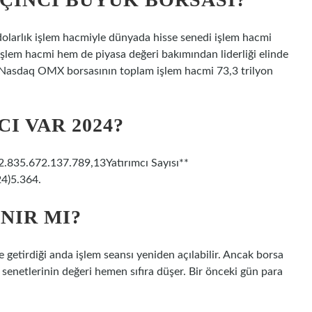
 dolarlık işlem hacmiyle dünyada hisse senedi işlem hacmi
işlem hacmi hem de piyasa değeri bakımından liderliği elinde
 Nasdaq OMX borsasının toplam işlem hacmi 73,3 trilyon
I VAR 2024?
)2.835.672.137.789,13Yatırımcı Sayısı**
24)5.364.
NIR MI?
e getirdiği anda işlem seansı yeniden açılabilir. Ancak borsa
e senetlerinin değeri hemen sıfıra düşer. Bir önceki gün para