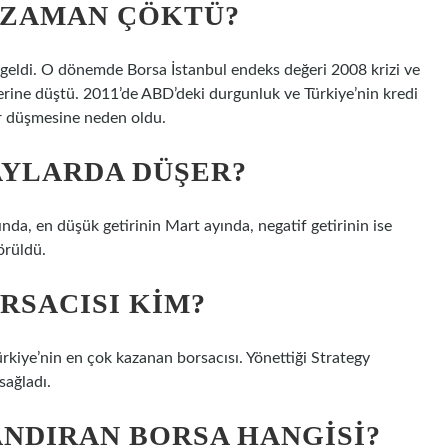
 ZAMAN ÇÖKTÜ?
geldi. O dönemde Borsa İstanbul endeks değeri 2008 krizi ve
lerine düştü. 2011’de ABD’deki durgunluk ve Türkiye’nin kredi
r düşmesine neden oldu.
AYLARDA DÜŞER?
ında, en düşük getirinin Mart ayında, negatif getirinin ise
örüldü.
ORSACISI KIM?
ürkiye’nin en çok kazanan borsacısı. Yönettiği Strategy
sağladı.
NDIRAN BORSA HANGISI?