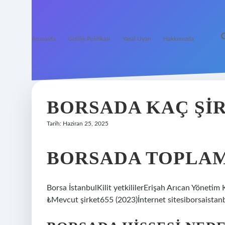
Anasayfa
Gizlilik Politikası
Yasal Uyarı
Hakkımızda
BORSADA KAÇ ŞIR
Tarih: Haziran 25, 2025
BORSADA TOPLAM
Borsa İstanbulKilit yetkililerErişah Arıcan Yönet
₺Mevcut şirket655 (2023)İnternet sitesiborsaista