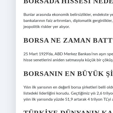
BORSADA HISSESI NED
Bunlar arasında ekonomik belirsizlikler, endekste y
bankalarının faiz artırımları, diplomatik gerginlikler
jeopolitik riskler yer alıyor.
BORSA NE ZAMAN BATT
25 Mart 1929’da, ABD Merkez Bankası’nın aşırı spe
hisse senetlerini aniden satmasıyla küçük bir çöküş 
BORSANIN EN BÜYÜK Ş
Yılın ilk yarısının en değerli borsa şirketleri belli
listedeki liderliğini korudu. Geçtiğimiz yılı 2,6 tril
yılın ilk yarısında yüzde 51,9 artarak 4 trilyon TL’yi a
TÜRKIYE DÜNYANIN KA