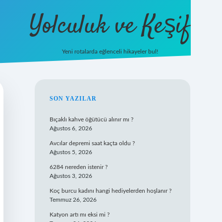
Yolculuk ve Keşif
Yeni rotalarda eğlenceli hikayeler bul!
https://tulipbetgiris.org/
elexbett.net
SIDEBAR
SON YAZILAR
Bıçaklı kahve öğütücü alınır mı ?
Ağustos 6, 2026
Avcılar depremi saat kaçta oldu ?
Ağustos 5, 2026
6284 nereden istenir ?
Ağustos 3, 2026
Koç burcu kadını hangi hediyelerden hoşlanır ?
Temmuz 26, 2026
Katyon artı mı eksi mi ?