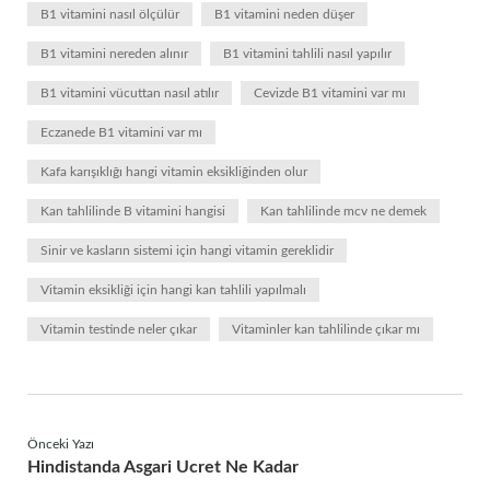
B1 vitamini nasıl ölçülür
B1 vitamini neden düşer
B1 vitamini nereden alınır
B1 vitamini tahlili nasıl yapılır
B1 vitamini vücuttan nasıl atılır
Cevizde B1 vitamini var mı
Eczanede B1 vitamini var mı
Kafa karışıklığı hangi vitamin eksikliğinden olur
Kan tahlilinde B vitamini hangisi
Kan tahlilinde mcv ne demek
Sinir ve kasların sistemi için hangi vitamin gereklidir
Vitamin eksikliği için hangi kan tahlili yapılmalı
Vitamin testinde neler çıkar
Vitaminler kan tahlilinde çıkar mı
Önceki Yazı
Hindistanda Asgari Ucret Ne Kadar