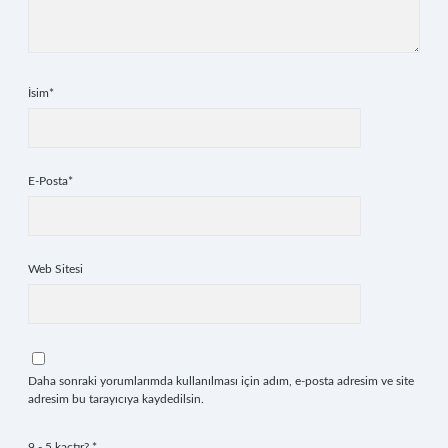
İsim*
E-Posta*
Web Sitesi
Daha sonraki yorumlarımda kullanılması için adım, e-posta adresim ve site
adresim bu tarayıcıya kaydedilsin.
9 - 5 kaçtır?
*