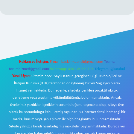
lexbett.net
Reklam ve İletişim:
E-mail:
backlinkpaneli@gmail.com
Teams:
forumhizmeti@gmail.com
Whatsapp: 0262 606 0 726
Telegram: @karabul
Yasal Uyarı:
Sitemiz, 5651 Sayılı Kanun gereğince Bilgi Teknolojileri ve
İletişim Kurumu (BTK) tarafından onaylanmış bir Yer Sağlayıcı olarak
hizmet vermektedir. Bu nedenle, sitedeki içerikleri proaktif olarak
denetleme veya araştırma yükümlülüğümüz bulunmamaktadır. Ancak,
üyelerimiz yazdıkları içeriklerin sorumluluğunu taşımakta olup, siteye üye
olarak bu sorumluluğu kabul etmiş sayılırlar. Bu internet sitesi, herhangi bir
marka, kurum veya şahıs şirketi ile hiçbir bağlantısı bulunmamaktadır.
Sitede yalnızca kendi hazırladığımız makaleler paylaşılmaktadır. Burada yer
alan içerikler haber niteliği taşımamakta olup, gerçek kurum ve kişiler