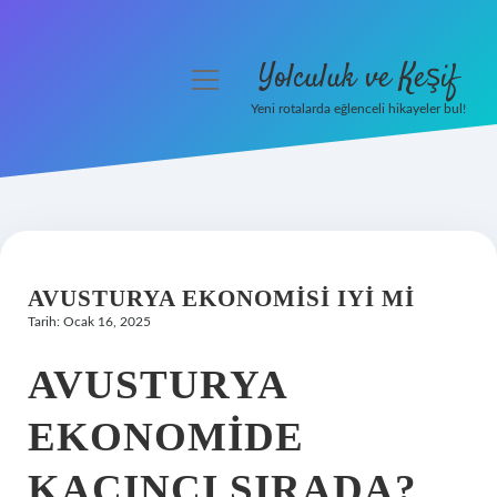
Yolculuk ve Keşif
menüyü
aç
Yeni rotalarda eğlenceli hikayeler bul!
Anasayfa
Gizlilik Politikası
Yasal Uyarı
AVUSTURYA EKONOMISI IYI MI
Hakkımızda
Tarih: Ocak 16, 2025
AVUSTURYA
EKONOMIDE
KAÇINCI SIRADA?