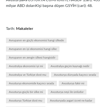
AvusturyaAVUSTURYA CUMHURİYETİAGDP (cari): 433
milyar ABD dolarıKişi başına düşen GSYİH (cari): 48.
Tarih:
Makaleler
Avrupanın en güçlü ekonomisi hangi ülkede
Avrupanın en iyi ekonomisi hangi ülke
Avrupanın en zengin ülkesi hangisidir
Avustralya ekonomisi iyi mi
Avustralya geçim kaynağı nedir
Avustralya ve Türkiye dost mu
Avusturya dünyada kaçıncı sırada
Avusturya ekonomide kaçıncı sırada
Avusturya fakir mi
Avusturya güçlü bir ülke mi
Avusturya neyi ile ünlüdür
Avusturya Türkiye dost mu
Avusturyada asgari ücret ne kadar