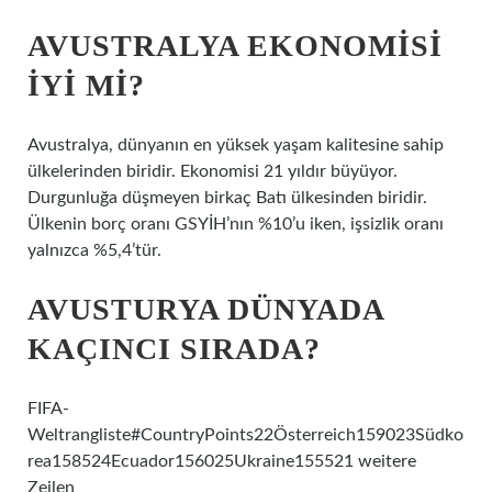
AVUSTRALYA EKONOMISI
IYI MI?
Avustralya, dünyanın en yüksek yaşam kalitesine sahip
ülkelerinden biridir. Ekonomisi 21 yıldır büyüyor.
Durgunluğa düşmeyen birkaç Batı ülkesinden biridir.
Ülkenin borç oranı GSYİH’nın %10’u iken, işsizlik oranı
yalnızca %5,4’tür.
AVUSTURYA DÜNYADA
KAÇINCI SIRADA?
FIFA-
Weltrangliste#CountryPoints22Österreich159023Südko
rea158524Ecuador156025Ukraine155521 weitere
Zeilen