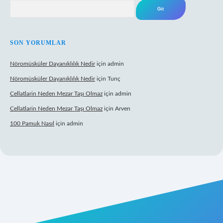
Arama
SON YORUMLAR
Nöromüsküler Dayanıklılık Nedir
için
admin
Nöromüsküler Dayanıklılık Nedir
için
Tunç
Cellatlarin Neden Mezar Taşı Olmaz
için
admin
Cellatlarin Neden Mezar Taşı Olmaz
için
Arven
100 Pamuk Nasıl
için
admin
lexbett.net