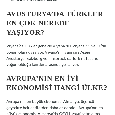
ücret ayda 1500 avro olacak.
AVUSTURYA’DA TÜRKLER
EN ÇOK NEREDE
YAŞIYOR?
Viyana’da Türkler genelde Viyana 10, Viyana 15 ve 16’da
yoğun olarak yaşıyor. Viyana’nın yanı sıra Aşağı
Avusturya, Salzburg ve Innsbruck da Türk nüfusunun
yoğun olduğu kentler arasında yer alıyor.
AVRUPA’NIN EN IYI
EKONOMISI HANGI ÜLKE?
Avrupa’nın en büyük ekonomisi Almanya, üçüncü
çeyrekte beklentilerden daha az daraldı. Avrupa’nın en
büyük ekonomisi Almanya’da GSYH, zayıf satın alma