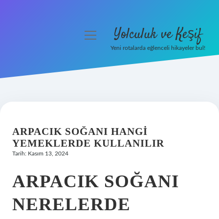
Yolculuk ve Keşif
menüyü
aç
Yeni rotalarda eğlenceli hikayeler bul!
Anasayfa
Gizlilik Politikası
Yasal Uyarı
ARPACIK SOĞANI HANGI
Hakkımızda
YEMEKLERDE KULLANILIR
Tarih: Kasım 13, 2024
ARPACIK SOĞANI
NERELERDE