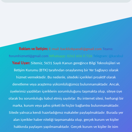
.org/
elexbett.net
Reklam ve İletişim:
E-mail:
backlinkpaneli@gmail.com
Teams:
forumhizmeti@gmail.com
Whatsapp: 0262 606 0 726
Telegram: @karabul
Yasal Uyarı:
Sitemiz, 5651 Sayılı Kanun gereğince Bilgi Teknolojileri ve
İletişim Kurumu (BTK) tarafından onaylanmış bir Yer Sağlayıcı olarak
hizmet vermektedir. Bu nedenle, sitedeki içerikleri proaktif olarak
denetleme veya araştırma yükümlülüğümüz bulunmamaktadır. Ancak,
üyelerimiz yazdıkları içeriklerin sorumluluğunu taşımakta olup, siteye üye
olarak bu sorumluluğu kabul etmiş sayılırlar. Bu internet sitesi, herhangi bir
marka, kurum veya şahıs şirketi ile hiçbir bağlantısı bulunmamaktadır.
Sitede yalnızca kendi hazırladığımız makaleler paylaşılmaktadır. Burada yer
alan içerikler haber niteliği taşımamakta olup, gerçek kurum ve kişiler
hakkında paylaşım yapılmamaktadır. Gerçek kurum ve kişiler ile isim