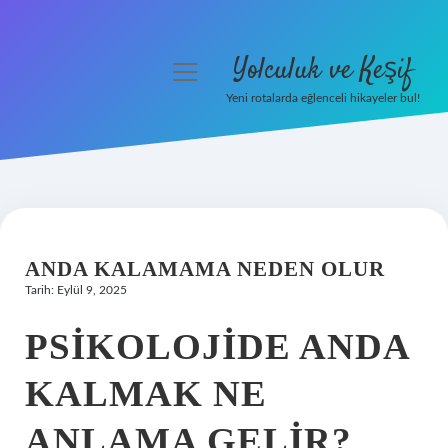
Yolculuk ve Keşif
menüyü
aç
Yeni rotalarda eğlenceli hikayeler bul!
Anasayfa
Gizlilik Politikası
Yasal Uyarı
ANDA KALAMAMA NEDEN OLUR
Hakkımızda
Tarih: Eylül 9, 2025
PSIKOLOJIDE ANDA
KALMAK NE
ANLAMA GELIR?