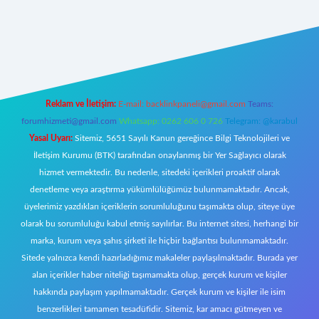
tulipbetgiris.org/
elexbett.net
Reklam ve İletişim:
E-mail:
backlinkpaneli@gmail.com
Teams:
forumhizmeti@gmail.com
Whatsapp: 0262 606 0 726
Telegram: @karabul
Yasal Uyarı:
Sitemiz, 5651 Sayılı Kanun gereğince Bilgi Teknolojileri ve
İletişim Kurumu (BTK) tarafından onaylanmış bir Yer Sağlayıcı olarak
hizmet vermektedir. Bu nedenle, sitedeki içerikleri proaktif olarak
denetleme veya araştırma yükümlülüğümüz bulunmamaktadır. Ancak,
üyelerimiz yazdıkları içeriklerin sorumluluğunu taşımakta olup, siteye üye
olarak bu sorumluluğu kabul etmiş sayılırlar. Bu internet sitesi, herhangi bir
marka, kurum veya şahıs şirketi ile hiçbir bağlantısı bulunmamaktadır.
Sitede yalnızca kendi hazırladığımız makaleler paylaşılmaktadır. Burada yer
alan içerikler haber niteliği taşımamakta olup, gerçek kurum ve kişiler
hakkında paylaşım yapılmamaktadır. Gerçek kurum ve kişiler ile isim
benzerlikleri tamamen tesadüfidir. Sitemiz, kar amacı gütmeyen ve