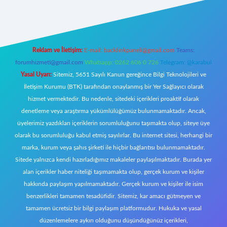
is.org/
elexbett.net
Reklam ve İletişim:
E-mail:
backlinkpaneli@gmail.com
Teams:
forumhizmeti@gmail.com
Whatsapp: 0262 606 0 726
Telegram: @karabul
Yasal Uyarı:
Sitemiz, 5651 Sayılı Kanun gereğince Bilgi Teknolojileri ve
İletişim Kurumu (BTK) tarafından onaylanmış bir Yer Sağlayıcı olarak
hizmet vermektedir. Bu nedenle, sitedeki içerikleri proaktif olarak
denetleme veya araştırma yükümlülüğümüz bulunmamaktadır. Ancak,
üyelerimiz yazdıkları içeriklerin sorumluluğunu taşımakta olup, siteye üye
olarak bu sorumluluğu kabul etmiş sayılırlar. Bu internet sitesi, herhangi bir
marka, kurum veya şahıs şirketi ile hiçbir bağlantısı bulunmamaktadır.
Sitede yalnızca kendi hazırladığımız makaleler paylaşılmaktadır. Burada yer
alan içerikler haber niteliği taşımamakta olup, gerçek kurum ve kişiler
hakkında paylaşım yapılmamaktadır. Gerçek kurum ve kişiler ile isim
benzerlikleri tamamen tesadüfidir. Sitemiz, kar amacı gütmeyen ve
tamamen ücretsiz bir bilgi paylaşım platformudur. Hukuka ve yasal
düzenlemelere aykırı olduğunu düşündüğünüz içerikleri,