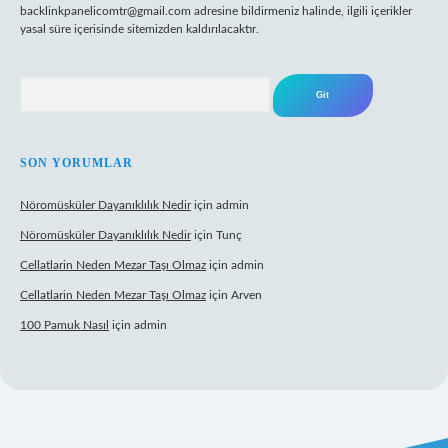
backlinkpanelicomtr@gmail.com
adresine bildirmeniz halinde, ilgili içerikler
yasal süre içerisinde sitemizden kaldırılacaktır.
Arama
SON YORUMLAR
Nöromüsküler Dayanıklılık Nedir
için
admin
Nöromüsküler Dayanıklılık Nedir
için
Tunç
Cellatlarin Neden Mezar Taşı Olmaz
için
admin
Cellatlarin Neden Mezar Taşı Olmaz
için
Arven
100 Pamuk Nasıl
için
admin