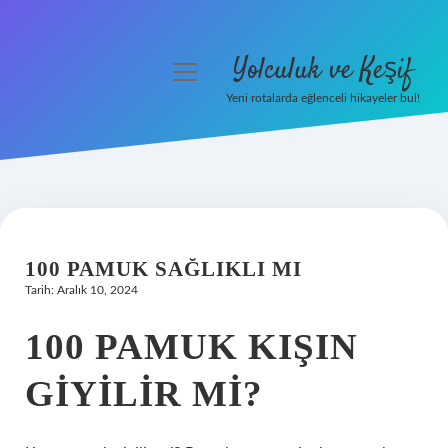
Yolculuk ve Keşif
menüyü
aç
Yeni rotalarda eğlenceli hikayeler bul!
Anasayfa
Gizlilik Politikası
Yasal Uyarı
100 PAMUK SAĞLIKLI MI
Hakkımızda
Tarih: Aralık 10, 2024
100 PAMUK KIŞIN
GIYILIR MI?