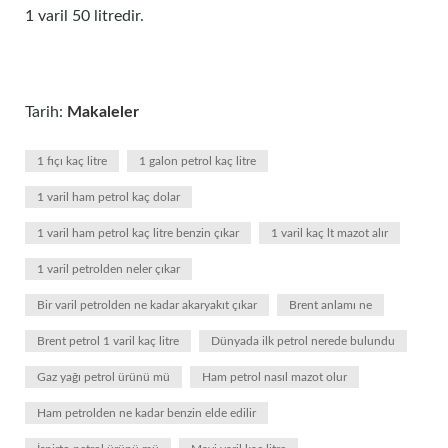
1 varil 50 litredir.
Tarih:
Makaleler
1 fıçı kaç litre
1 galon petrol kaç litre
1 varil ham petrol kaç dolar
1 varil ham petrol kaç litre benzin çıkar
1 varil kaç lt mazot alır
1 varil petrolden neler çıkar
Bir varil petrolden ne kadar akaryakıt çıkar
Brent anlamı ne
Brent petrol 1 varil kaç litre
Dünyada ilk petrol nerede bulundu
Gaz yağı petrol ürünü mü
Ham petrol nasıl mazot olur
Ham petrolden ne kadar benzin elde edilir