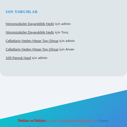
SON YORUMLAR
Nöromüsküler Dayanıklılık Nedir
için
admin
Nöromüsküler Dayanıklılık Nedir
için
Tunç
Cellatlarin Neden Mezar Taşı Olmaz
için
admin
Cellatlarin Neden Mezar Taşı Olmaz
için
Arven
100 Pamuk Nasıl
için
admin
is.org/
elexbett.net
Reklam ve İletişim:
E-mail:
backlinkpaneli@gmail.com
Teams: