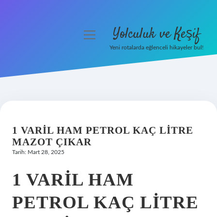
Yolculuk ve Keşif
menüyü
aç
Yeni rotalarda eğlenceli hikayeler bul!
Anasayfa
Gizlilik Politikası
Yasal Uyarı
1 VARIL HAM PETROL KAÇ LITRE
Hakkımızda
MAZOT ÇIKAR
Tarih: Mart 28, 2025
1 VARIL HAM
PETROL KAÇ LITRE