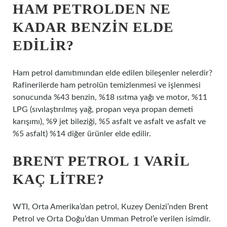
HAM PETROLDEN NE
KADAR BENZIN ELDE
EDILIR?
Ham petrol damıtımından elde edilen bileşenler nelerdir?
Rafinerilerde ham petrolün temizlenmesi ve işlenmesi
sonucunda %43 benzin, %18 ısıtma yağı ve motor, %11
LPG (sıvılaştırılmış yağ, propan veya propan demeti
karışımı), %9 jet bileziği, %5 asfalt ve asfalt ve asfalt ve
%5 asfalt) %14 diğer ürünler elde edilir.
BRENT PETROL 1 VARIL
KAÇ LITRE?
WTI, Orta Amerika’dan petrol, Kuzey Denizi’nden Brent
Petrol ve Orta Doğu’dan Umman Petrol’e verilen isimdir.