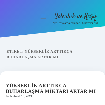
Yolculuk ve Keşif
menüyü
aç
Yeni rotalarda eğlenceli hikayeler bul!
Anasayfa
Gizlilik Politikası
ETIKET:
YÜKSEKLIK ARTTIKÇA
Yasal Uyarı
BUHARLAŞMA ARTAR MI
Hakkımızda
YÜKSEKLIK ARTTIKÇA
BUHARLAŞMA MIKTARI ARTAR MI
Tarih: Aralık 13, 2024