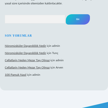
yasal süre içerisinde sitemizden kaldırılacaktır.
Arama
SON YORUMLAR
Nöromüsküler Dayanıklılık Nedir
için
admin
Nöromüsküler Dayanıklılık Nedir
için
Tunç
Cellatlarin Neden Mezar Taşı Olmaz
için
admin
Cellatlarin Neden Mezar Taşı Olmaz
için
Arven
100 Pamuk Nasıl
için
admin
://tulipbetgiris.org/
elexbett.net