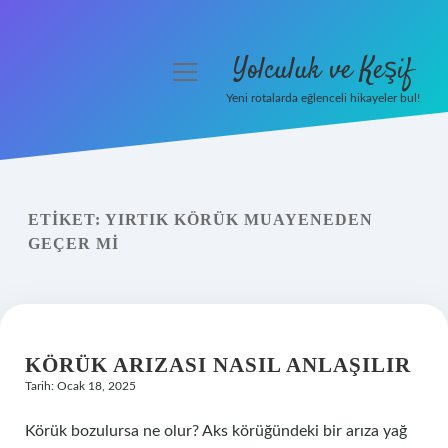
Yolculuk ve Keşif
menüyü
aç
Yeni rotalarda eğlenceli hikayeler bul!
Anasayfa
Gizlilik Politikası
ETIKET:
YIRTIK KÖRÜK MUAYENEDEN
Yasal Uyarı
GEÇER MI
Hakkımızda
KÖRÜK ARIZASI NASIL ANLAŞILIR
Tarih: Ocak 18, 2025
Körük bozulursa ne olur? Aks körüğündeki bir arıza yağ