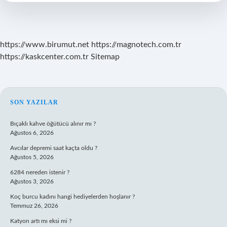
Var
Mı
https://www.birumut.net
https://magnotech.com.tr
https://kaskcenter.com.tr
Sitemap
SIDEBAR
SON YAZILAR
Bıçaklı kahve öğütücü alınır mı ?
Ağustos 6, 2026
Avcılar depremi saat kaçta oldu ?
Ağustos 5, 2026
6284 nereden istenir ?
Ağustos 3, 2026
Koç burcu kadını hangi hediyelerden hoşlanır ?
Temmuz 26, 2026
Katyon artı mı eksi mi ?