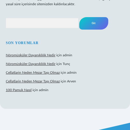
yasal süre içerisinde sitemizden kaldırılacaktır.
Arama
SON YORUMLAR
Nöromüsküler Dayanıklılık Nedir
için
admin
Nöromüsküler Dayanıklılık Nedir
için
Tunç
Cellatlarin Neden Mezar Taşı Olmaz
için
admin
Cellatlarin Neden Mezar Taşı Olmaz
için
Arven
100 Pamuk Nasıl
için
admin
ttps://tulipbetgiris.org/
elexbett.net