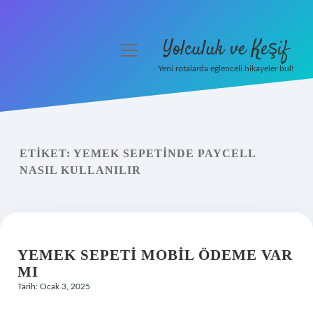
Yolculuk ve Keşif
menüyü
aç
Yeni rotalarda eğlenceli hikayeler bul!
Anasayfa
Gizlilik Politikası
ETIKET:
YEMEK SEPETINDE PAYCELL
Yasal Uyarı
NASIL KULLANILIR
Hakkımızda
YEMEK SEPETI MOBIL ÖDEME VAR
MI
Tarih: Ocak 3, 2025