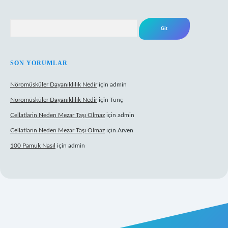
Arama
SON YORUMLAR
Nöromüsküler Dayanıklılık Nedir
için
admin
Nöromüsküler Dayanıklılık Nedir
için
Tunç
Cellatlarin Neden Mezar Taşı Olmaz
için
admin
Cellatlarin Neden Mezar Taşı Olmaz
için
Arven
100 Pamuk Nasıl
için
admin
//tulipbetgiris.org/
elexbett.net