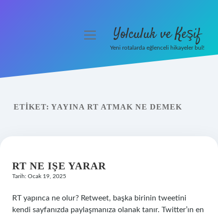
Yolculuk ve Keşif
menüyü
aç
Yeni rotalarda eğlenceli hikayeler bul!
Anasayfa
Gizlilik Politikası
ETIKET:
YAYINA RT ATMAK NE DEMEK
Yasal Uyarı
Hakkımızda
RT NE IŞE YARAR
Tarih: Ocak 19, 2025
RT yapınca ne olur? Retweet, başka birinin tweetini
kendi sayfanızda paylaşmanıza olanak tanır. Twitter’ın en