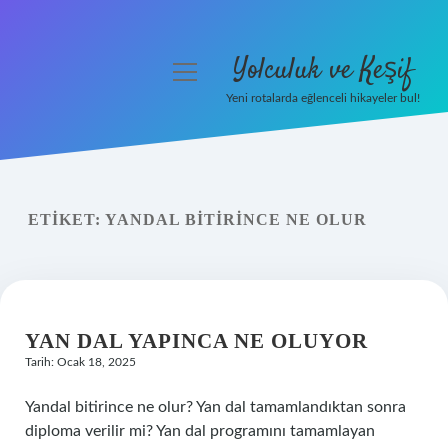
Yolculuk ve Keşif
menüyü
aç
Yeni rotalarda eğlenceli hikayeler bul!
Anasayfa
Gizlilik Politikası
ETIKET:
YANDAL BITIRINCE NE OLUR
Yasal Uyarı
Hakkımızda
YAN DAL YAPINCA NE OLUYOR
Tarih: Ocak 18, 2025
Yandal bitirince ne olur? Yan dal tamamlandıktan sonra
diploma verilir mi? Yan dal programını tamamlayan