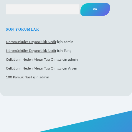
Arama
SON YORUMLAR
Nöromüsküler Dayanıklılık Nedir
için
admin
Nöromüsküler Dayanıklılık Nedir
için
Tunç
Cellatlarin Neden Mezar Taşı Olmaz
için
admin
Cellatlarin Neden Mezar Taşı Olmaz
için
Arven
100 Pamuk Nasıl
için
admin
://tulipbetgiris.org/
elexbett.net